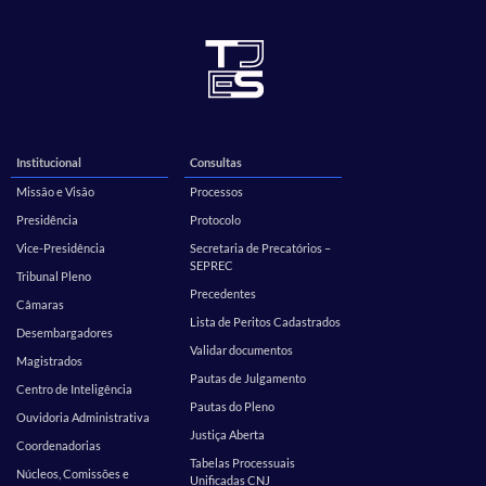
Institucional
Consultas
Missão e Visão
Processos
Presidência
Protocolo
Vice-Presidência
Secretaria de Precatórios –
SEPREC
Tribunal Pleno
Precedentes
Câmaras
Lista de Peritos Cadastrados
Desembargadores
Validar documentos
Magistrados
Pautas de Julgamento
Centro de Inteligência
Pautas do Pleno
Ouvidoria Administrativa
Justiça Aberta
Coordenadorias
Tabelas Processuais
Núcleos, Comissões e
Unificadas CNJ