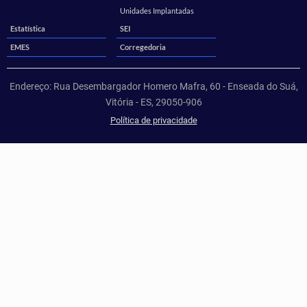
Unidades Implantadas
Estatística
SEI
EMES
Corregedoria
Endereço: Rua Desembargador Homero Mafra, 60 - Enseada do Suá,
Vitória - ES, 29050-906
Política de privacidade