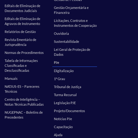
Editais de Eliminação de
Gestão Orçamentária e
Documentos Judiciais
Financeira
Editais de Eliminação de
Licitações, Contratos e
Agravos de Instrumento
Instrumentos de Cooperação
Relatórios de Gestão
Ouvidoria
Revista Ementário de
Sustentabilidade
Jurisprudência
Lei Geral de Proteção de
Normas de Procedimentos
Dados
Tabela de Informações
PJe
Classificadas e
Desclassificadas
Digitalização
Manuais
1º Grau
NATJUS-ES – Pareceres
Tribunal de Justiça
Técnicos
Turma Recursal
Centro de Inteligência –
Legislação PJE
Notas Técnicas Publicadas
Projeto/Documentos
NUGEPNAC – Boletins de
Precedentes
Notícias PJe
Capacitação
Ajuda