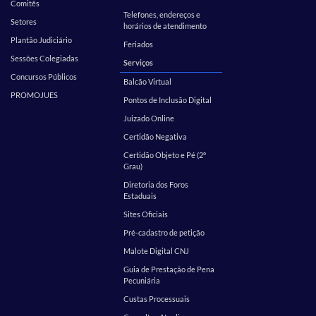
Comitês
Telefones, endereços e
Setores
horários de atendimento
Plantão Judiciário
Feriados
Sessões Colegiadas
Serviços
Concursos Públicos
Balcão Virtual
PROMOJUES
Pontos de Inclusão Digital
Juizado Online
Certidão Negativa
Certidão Objeto e Pé (2º
Grau)
Diretoria dos Foros
Estaduais
Sites Oficiais
Pré-cadastro de petição
Malote Digital CNJ
Guia de Prestação de Pena
Pecuniária
Custas Processuais