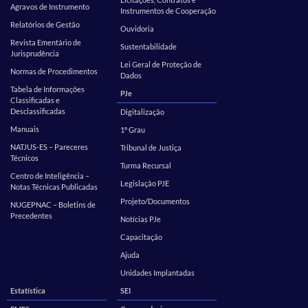
Agravos de Instrumento
Instrumentos de Cooperação
Relatórios de Gestão
Ouvidoria
Revista Ementário de
Sustentabilidade
Jurisprudência
Lei Geral de Proteção de
Normas de Procedimentos
Dados
Tabela de Informações
PJe
Classificadas e
Desclassificadas
Digitalização
Manuais
1º Grau
NATJUS-ES – Pareceres
Tribunal de Justiça
Técnicos
Turma Recursal
Centro de Inteligência –
Legislação PJE
Notas Técnicas Publicadas
Projeto/Documentos
NUGEPNAC – Boletins de
Precedentes
Notícias PJe
Capacitação
Ajuda
Unidades Implantadas
Estatística
SEI