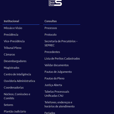
Institucional
Consultas
Missão e Visão
Processos
Presidência
Protocolo
Vice-Presidência
Secretaria de Precatórios –
SEPREC
Tribunal Pleno
Precedentes
Câmaras
Lista de Peritos Cadastrados
Desembargadores
Validar documentos
Magistrados
Pautas de Julgamento
Centro de Inteligência
Pautas do Pleno
Ouvidoria Administrativa
Justiça Aberta
Coordenadorias
Tabelas Processuais
Núcleos, Comissões e
Unificadas CNJ
Comitês
Telefones, endereços e
Setores
horários de atendimento
Plantão Judiciário
Feriados