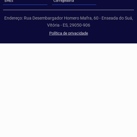
EMES
Corregedoria
Endereço: Rua Desembargador Homero Mafra, 60 - Enseada do Suá,
Vitória - ES, 29050-906
Política de privacidade