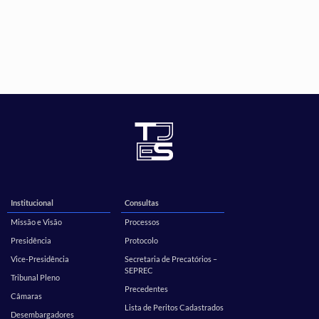
Institucional
Consultas
Missão e Visão
Processos
Presidência
Protocolo
Vice-Presidência
Secretaria de Precatórios –
SEPREC
Tribunal Pleno
Precedentes
Câmaras
Lista de Peritos Cadastrados
Desembargadores