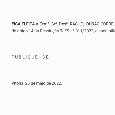
FICA ELEITA
a Exmª. Srª. Desª. RACHEL DURÃO CORREIA
do artigo 14 da Resolução TJES nº 011/2022, disponibi
P U B L I Q U E – S E.
Vitória,
26
de
maio
de 202
2
.