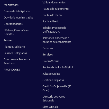
Validar documentos
Magistrados
Pautas de Julgamento
Centro de Inteligência
Pautas do Pleno
Ouvidoria Administrativa
Justiça Aberta
Coordenadorias
Tabelas Processuais
Núcleos, Comissões e
Unificadas CNJ
Comitês
Telefones, endereços e
Setores
horários de atendimento
Plantão Judiciário
Feriados
Sessões Colegiadas
Serviços
Concursos e Processos
Balcão Virtual
Seletivos
Pontos de Inclusão Digital
PROMOJUES
Juizado Online
Certidão Negativa
Certidão Objeto e Pé (2º
Grau)
Diretoria dos Foros
Estaduais
Sites Oficiais