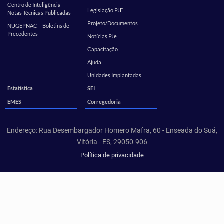
Centro de Inteligência –
Legislação PJE
Notas Técnicas Publicadas
Projeto/Documentos
NUGEPNAC – Boletins de
Precedentes
Notícias PJe
Capacitação
Ajuda
Unidades Implantadas
Estatística
SEI
EMES
Corregedoria
Endereço: Rua Desembargador Homero Mafra, 60 - Enseada do Suá,
Vitória - ES, 29050-906
Política de privacidade