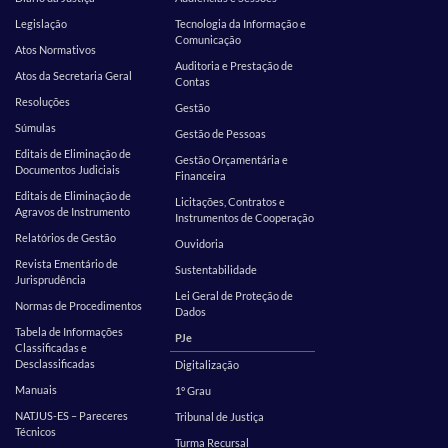
Legislação
Tecnologia da Informação e
Comunicação
Atos Normativos
Auditoria e Prestação de
Atos da Secretaria Geral
Contas
Resoluções
Gestão
Súmulas
Gestão de Pessoas
Editais de Eliminação de
Gestão Orçamentária e
Documentos Judiciais
Financeira
Editais de Eliminação de
Licitações, Contratos e
Agravos de Instrumento
Instrumentos de Cooperação
Relatórios de Gestão
Ouvidoria
Revista Ementário de
Sustentabilidade
Jurisprudência
Lei Geral de Proteção de
Normas de Procedimentos
Dados
Tabela de Informações
PJe
Classificadas e
Desclassificadas
Digitalização
Manuais
1º Grau
NATJUS-ES – Pareceres
Tribunal de Justiça
Técnicos
Turma Recursal