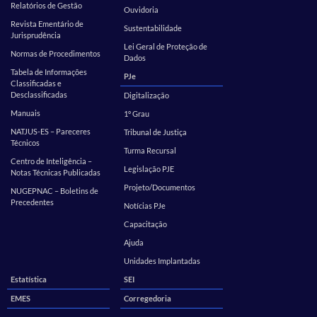
Relatórios de Gestão
Ouvidoria
Revista Ementário de
Sustentabilidade
Jurisprudência
Lei Geral de Proteção de
Normas de Procedimentos
Dados
Tabela de Informações
PJe
Classificadas e
Desclassificadas
Digitalização
Manuais
1º Grau
NATJUS-ES – Pareceres
Tribunal de Justiça
Técnicos
Turma Recursal
Centro de Inteligência –
Legislação PJE
Notas Técnicas Publicadas
Projeto/Documentos
NUGEPNAC – Boletins de
Precedentes
Notícias PJe
Capacitação
Ajuda
Unidades Implantadas
Estatística
SEI
EMES
Corregedoria