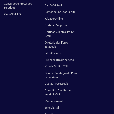
Concursos e Processos
Balcão Virtual
Seletivos
Pontos de Inclusão Digital
PROMOJUES
Juizado Online
Certidão Negativa
Certidão Objeto e Pé (2º
Grau)
Diretoria dos Foros
Estaduais
Sites Oficiais
Pré-cadastro de petição
Malote Digital CNJ
Guia de Prestação de Pena
Pecuniária
Custas Processuais
Consultar, Atualizar e
Imprimir Guia
Multa Criminal
Selo Digital