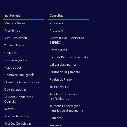
Institucional
Consultas
Missão e Visão
Processos
Presidência
Protocolo
Vice-Presidência
Secretaria de Precatórios –
SEPREC
Tribunal Pleno
Precedentes
Câmaras
Lista de Peritos Cadastrados
Desembargadores
Validar documentos
Magistrados
Pautas de Julgamento
Centro de Inteligência
Pautas do Pleno
Ouvidoria Administrativa
Justiça Aberta
Coordenadorias
Tabelas Processuais
Núcleos, Comissões e
Unificadas CNJ
Comitês
Telefones, endereços e
Setores
horários de atendimento
Plantão Judiciário
Feriados
Sessões Colegiadas
Serviços