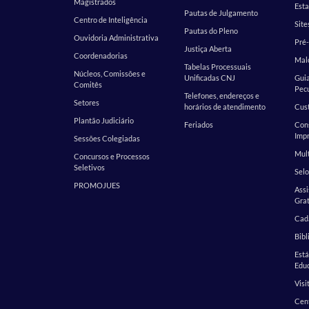
Magistrados
Esta
Pautas de Julgamento
Centro de Inteligência
Site
Pautas do Pleno
Ouvidoria Administrativa
Pré-
Justiça Aberta
Coordenadorias
Malo
Tabelas Processuais
Núcleos, Comissões e
Unificadas CNJ
Guia
Comitês
Pecu
Telefones, endereços e
Setores
horários de atendimento
Cust
Plantão Judiciário
Feriados
Cons
Impr
Sessões Colegiadas
Mult
Concursos e Processos
Seletivos
Selo
PROMOJUES
Assi
Grat
Cada
Bibl
Est
Edu
Visi
Cen