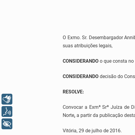
O Exmo. Sr. Desembargador Anniba
suas atribuições legais,
CONSIDERANDO
o que consta no 
CONSIDERANDO
decisão do Conse
RESOLVE
:
Libras
Convocar a Exmª Srª Juíza de Di
Voz
Norte
,
a partir da publicação desta
+ Acessibilidade
Vitória, 29 de julho de 2016.