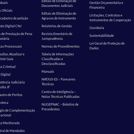
Editais de Eliminação de
duais
Gestão Orçamentária e
Documentos Judiciais
Financeira
s Oficiais
Editais de Eliminação de
Licitações, Contratos e
cadastro de petição
Agravos de Instrumento
Instrumentos de Cooperação
te Digital CNJ
Relatórios de Gestão
Ouvidoria
 de Prestação de Pena
Revista Ementário de
Sustentabilidade
niária
Jurisprudência
Lei Geral de Proteção de
as Processuais
Normas de Procedimentos
Dados
ultar, Atualizar e
Tabela de Informações
imir Guia
Classificadas e
Desclassificadas
a Criminal
Manuais
 Digital
NATJUS-ES – Pareceres
stência Judiciária
Técnicos
uita JF
Centro de Inteligência –
stro de Peritos
Notas Técnicas Publicadas
ioteca
NUGEPNAC – Boletins de
Precedentes
ágio de Complementação
cacional
ta Monitorada
tral de Mandados