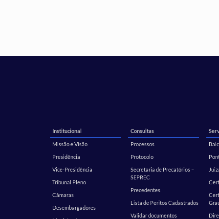
Institucional
Consultas
Serv
Missão e Visão
Processos
Balc
Presidência
Protocolo
Pont
Vice-Presidência
Secretaria de Precatórios –
Juiz
SEPREC
Tribunal Pleno
Cer
Precedentes
Câmaras
Cert
Lista de Peritos Cadastrados
Gra
Desembargadores
Validar documentos
Dire