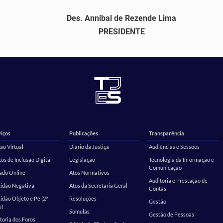
Des. Annibal de Rezende Lima
PRESIDENTE
iços
Publicações
Transparência
ão Virtual
Diário da Justiça
Audiências e Sessões
os de Inclusão Digital
Legislação
Tecnologia da Informação e
Comunicação
ado Online
Atos Normativos
Auditoria e Prestação de
tidão Negativa
Atos da Secretaria Geral
Contas
idão Objeto e Pé (2º
Resoluções
Gestão
u)
Súmulas
Gestão de Pessoas
toria dos Foros