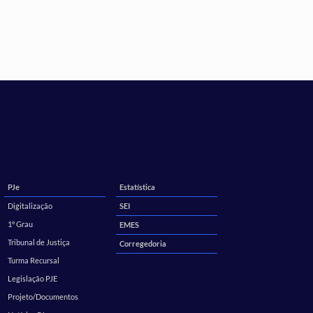
PJe
Estatística
Digitalização
SEI
1º Grau
EMES
Tribunal de Justiça
Corregedoria
Turma Recursal
Legislação PJE
Projeto/Documentos