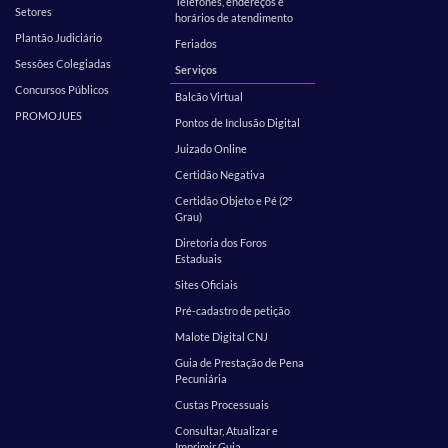
Telefones, endereços e
Setores
horários de atendimento
Plantão Judiciário
Feriados
Sessões Colegiadas
Serviços
Concursos Públicos
Balcão Virtual
PROMOJUES
Pontos de Inclusão Digital
Juizado Online
Certidão Negativa
Certidão Objeto e Pé (2º
Grau)
Diretoria dos Foros
Estaduais
Sites Oficiais
Pré-cadastro de petição
Malote Digital CNJ
Guia de Prestação de Pena
Pecuniária
Custas Processuais
Consultar, Atualizar e
Imprimir Guia