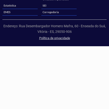
Estatística
SEI
EMES
Corregedoria
Endereço: Rua Desembargador Homero Mafra, 60 - Enseada do Suá,
Vitória - ES, 29050-906
Política de privacidade