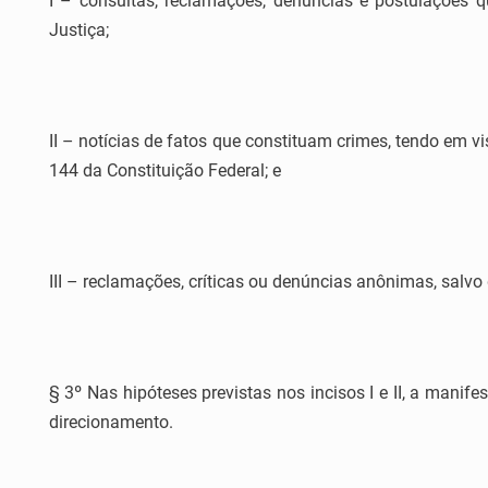
I – consultas, reclamações, denúncias e postulações 
Justiça;
II – notícias de fatos que constituam crimes, tendo em vis
144 da Constituição Federal; e
III – reclamações, críticas ou denúncias anônimas, salv
§ 3º Nas hipóteses previstas nos incisos I e II, a manif
direcionamento.