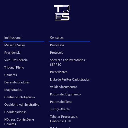
Institucional
Consultas
Missão e Visão
Processos
Presidência
Protocolo
Vice-Presidência
Secretaria de Precatórios –
SEPREC
Tribunal Pleno
Precedentes
Câmaras
Lista de Peritos Cadastrados
Desembargadores
Validar documentos
Magistrados
Pautas de Julgamento
Centro de Inteligência
Pautas do Pleno
Ouvidoria Administrativa
Justiça Aberta
Coordenadorias
Tabelas Processuais
Núcleos, Comissões e
Unificadas CNJ
Comitês