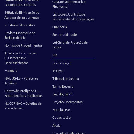
Gestão Orçamentária e
Documentos Judiciais
Financeira
Editais de Eliminação de
Licitações, Contratos e
Agravos de Instrumento
Instrumentos de Cooperação
Relatórios de Gestão
Ouvidoria
Revista Ementário de
Sustentabilidade
Jurisprudência
Lei Geral de Proteção de
Normas de Procedimentos
Dados
Tabela de Informações
PJe
Classificadas e
Desclassificadas
Digitalização
Manuais
1º Grau
NATJUS-ES – Pareceres
Tribunal de Justiça
Técnicos
Turma Recursal
Centro de Inteligência –
Legislação PJE
Notas Técnicas Publicadas
Projeto/Documentos
NUGEPNAC – Boletins de
Precedentes
Notícias PJe
Capacitação
Ajuda
Unidades Implantadas