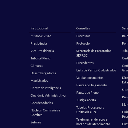
Institucional
Consultas
Serv
Missão e Visão
Processos
Balc
Presidência
Protocolo
Pont
Vice-Presidência
Secretaria de Precatórios –
Juiz
SEPREC
Tribunal Pleno
Cer
Precedentes
Câmaras
Cert
Lista de Peritos Cadastrados
Gra
Desembargadores
Validar documentos
Dire
Magistrados
Esta
Pautas de Julgamento
Centro de Inteligência
Site
Pautas do Pleno
Ouvidoria Administrativa
Pré-
Justiça Aberta
Coordenadorias
Malo
Tabelas Processuais
Núcleos, Comissões e
Unificadas CNJ
Guia
Comitês
Pecu
Telefones, endereços e
Setores
horários de atendimento
Cust