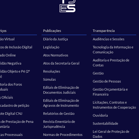
iços
Publicações
Transparência
ão Virtual
Diário da Justiça
Audiências e Sessões
os de Inclusão Digital
Legislação
Tecnologia da Informação e
Comunicação
ado Online
Atos Normativos
Auditoria e Prestação de
tidão Negativa
Atos da Secretaria Geral
Contas
idão Objeto e Pé (2º
Resoluções
Gestão
u)
Súmulas
Gestão de Pessoas
toria dos Foros
Editais de Eliminação de
duais
Gestão Orçamentária e
Documentos Judiciais
Financeira
s Oficiais
Editais de Eliminação de
Licitações, Contratos e
cadastro de petição
Agravos de Instrumento
Instrumentos de Cooperação
te Digital CNJ
Relatórios de Gestão
Ouvidoria
 de Prestação de Pena
Revista Ementário de
Sustentabilidade
niária
Jurisprudência
Lei Geral de Proteção de
as Processuais
Normas de Procedimentos
Dados