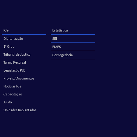
PJe
Estatística
Digitalização
SEI
1º Grau
EMES
Tribunal de Justiça
Corregedoria
Turma Recursal
Legislação PJE
Projeto/Documentos
Notícias PJe
Capacitação
Ajuda
Unidades Implantadas