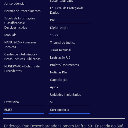
Sustentabilidade
Jurisprudência
Lei Geral de Proteção de
Normas de Procedimentos
Dados
Tabela de Informações
PJe
Classificadas e
Desclassificadas
Digitalização
Manuais
1º Grau
NATJUS-ES – Pareceres
Tribunal de Justiça
Técnicos
Turma Recursal
Centro de Inteligência –
Legislação PJE
Notas Técnicas Publicadas
Projeto/Documentos
NUGEPNAC – Boletins de
Precedentes
Notícias PJe
Capacitação
Ajuda
Unidades Implantadas
Estatística
SEI
EMES
Corregedoria
Endereço: Rua Desembargador Homero Mafra, 60 - Enseada do Suá,