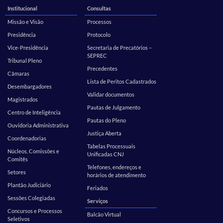
Institucional
Consultas
Missão e Visão
Processos
Presidência
Protocolo
Vice-Presidência
Secretaria de Precatórios –
SEPREC
Tribunal Pleno
Precedentes
Câmaras
Lista de Peritos Cadastrados
Desembargadores
Validar documentos
Magistrados
Pautas de Julgamento
Centro de Inteligência
Pautas do Pleno
Ouvidoria Administrativa
Justiça Aberta
Coordenadorias
Tabelas Processuais
Núcleos, Comissões e
Unificadas CNJ
Comitês
Telefones, endereços e
Setores
horários de atendimento
Plantão Judiciário
Feriados
Sessões Colegiadas
Serviços
Concursos e Processos
Balcão Virtual
Seletivos