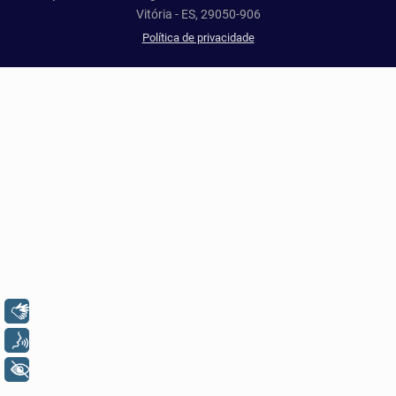
Vitória - ES, 29050-906
Política de privacidade
Libras
Voz
+ Acessibilidade