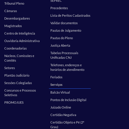
SEPREC
Tribunal Pleno
Precedentes
Câmaras
Lista de Peritos Cadastrados
Desembargadores
Validar documentos
Magistrados
Pautas de Julgamento
Centro de Inteligência
Pautas do Pleno
Ouvidoria Administrativa
Justiça Aberta
Coordenadorias
Tabelas Processuais
Núcleos, Comissões e
Unificadas CNJ
Comitês
Telefones, endereços e
Setores
horários de atendimento
Plantão Judiciário
Feriados
Sessões Colegiadas
Serviços
Concursos e Processos
Balcão Virtual
Seletivos
Pontos de Inclusão Digital
PROMOJUES
Juizado Online
Certidão Negativa
Certidão Objeto e Pé (2º
Grau)