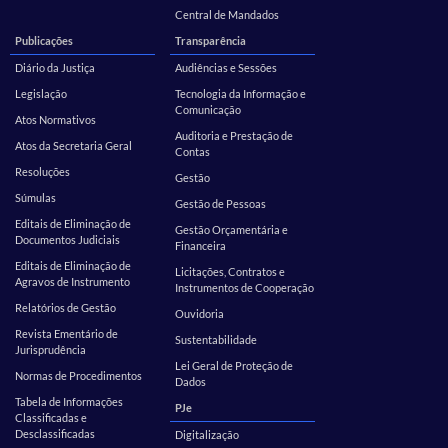
Central de Mandados
Publicações
Transparência
Diário da Justiça
Audiências e Sessões
Legislação
Tecnologia da Informação e
Comunicação
Atos Normativos
Auditoria e Prestação de
Atos da Secretaria Geral
Contas
Resoluções
Gestão
Súmulas
Gestão de Pessoas
Editais de Eliminação de
Gestão Orçamentária e
Documentos Judiciais
Financeira
Editais de Eliminação de
Licitações, Contratos e
Agravos de Instrumento
Instrumentos de Cooperação
Relatórios de Gestão
Ouvidoria
Revista Ementário de
Sustentabilidade
Jurisprudência
Lei Geral de Proteção de
Normas de Procedimentos
Dados
Tabela de Informações
PJe
Classificadas e
Desclassificadas
Digitalização