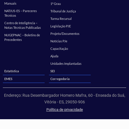
Manuais
1º Grau
NATJUS-ES – Pareceres
Tribunal de Justiça
Técnicos
Turma Recursal
Centro de Inteligência –
Legislação PJE
Notas Técnicas Publicadas
Projeto/Documentos
NUGEPNAC – Boletins de
Precedentes
Notícias PJe
Capacitação
Ajuda
Unidades Implantadas
Estatística
SEI
EMES
Corregedoria
Endereço: Rua Desembargador Homero Mafra, 60 - Enseada do Suá,
Vitória - ES, 29050-906
Política de privacidade