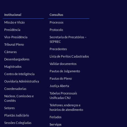
Institucional
Consultas
Missão e Visão
Processos
Presidência
Protocolo
Vice-Presidência
Secretaria de Precatórios –
SEPREC
Tribunal Pleno
Precedentes
Câmaras
Lista de Peritos Cadastrados
Desembargadores
Validar documentos
Magistrados
Pautas de Julgamento
Centro de Inteligência
Pautas do Pleno
Ouvidoria Administrativa
Justiça Aberta
Coordenadorias
Tabelas Processuais
Núcleos, Comissões e
Unificadas CNJ
Comitês
Telefones, endereços e
Setores
horários de atendimento
Plantão Judiciário
Feriados
Sessões Colegiadas
Serviços