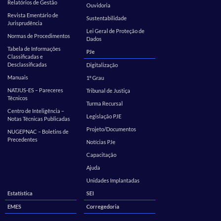
Relatórios de Gestão
Ouvidoria
Revista Ementário de
Sustentabilidade
Jurisprudência
Lei Geral de Proteção de
Normas de Procedimentos
Dados
Tabela de Informações
PJe
Classificadas e
Desclassificadas
Digitalização
Manuais
1º Grau
NATJUS-ES – Pareceres
Tribunal de Justiça
Técnicos
Turma Recursal
Centro de Inteligência –
Legislação PJE
Notas Técnicas Publicadas
Projeto/Documentos
NUGEPNAC – Boletins de
Precedentes
Notícias PJe
Capacitação
Ajuda
Unidades Implantadas
Estatística
SEI
EMES
Corregedoria