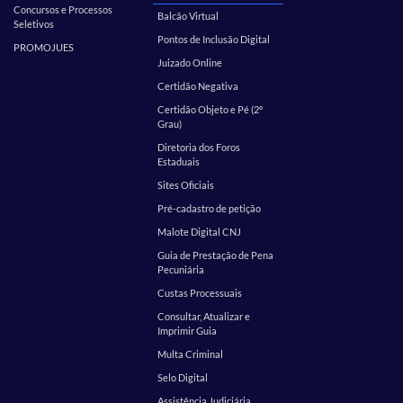
Concursos e Processos
Balcão Virtual
Seletivos
Pontos de Inclusão Digital
PROMOJUES
Juizado Online
Certidão Negativa
Certidão Objeto e Pé (2º
Grau)
Diretoria dos Foros
Estaduais
Sites Oficiais
Pré-cadastro de petição
Malote Digital CNJ
Guia de Prestação de Pena
Pecuniária
Custas Processuais
Consultar, Atualizar e
Imprimir Guia
Multa Criminal
Selo Digital
Assistência Judiciária