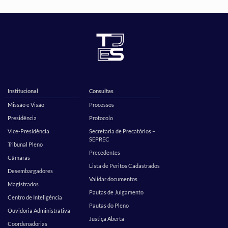
Institucional
Consultas
Missão e Visão
Processos
Presidência
Protocolo
Vice-Presidência
Secretaria de Precatórios –
SEPREC
Tribunal Pleno
Precedentes
Câmaras
Lista de Peritos Cadastrados
Desembargadores
Validar documentos
Magistrados
Pautas de Julgamento
Centro de Inteligência
Pautas do Pleno
Ouvidoria Administrativa
Justiça Aberta
Coordenadorias