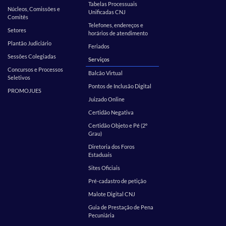
Tabelas Processuais
Núcleos, Comissões e
Unificadas CNJ
Comitês
Telefones, endereços e
Setores
horários de atendimento
Plantão Judiciário
Feriados
Sessões Colegiadas
Serviços
Concursos e Processos
Balcão Virtual
Seletivos
Pontos de Inclusão Digital
PROMOJUES
Juizado Online
Certidão Negativa
Certidão Objeto e Pé (2º
Grau)
Diretoria dos Foros
Estaduais
Sites Oficiais
Pré-cadastro de petição
Malote Digital CNJ
Guia de Prestação de Pena
Pecuniária