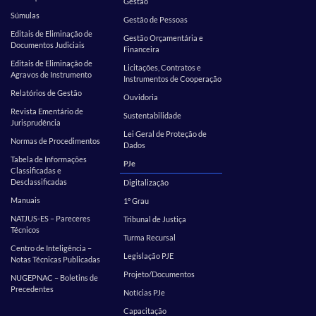
Gestão
Súmulas
Gestão de Pessoas
Editais de Eliminação de
Gestão Orçamentária e
Documentos Judiciais
Financeira
Editais de Eliminação de
Licitações, Contratos e
Agravos de Instrumento
Instrumentos de Cooperação
Relatórios de Gestão
Ouvidoria
Revista Ementário de
Sustentabilidade
Jurisprudência
Lei Geral de Proteção de
Normas de Procedimentos
Dados
Tabela de Informações
PJe
Classificadas e
Desclassificadas
Digitalização
Manuais
1º Grau
NATJUS-ES – Pareceres
Tribunal de Justiça
Técnicos
Turma Recursal
Centro de Inteligência –
Legislação PJE
Notas Técnicas Publicadas
Projeto/Documentos
NUGEPNAC – Boletins de
Precedentes
Notícias PJe
Capacitação