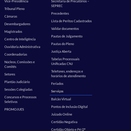
Vice-Presidência
Secretaria de Precatórios –
SEPREC
Tribunal Pleno
Precedentes
Câmaras
Lista de Peritos Cadastrados
Desembargadores
Validar documentos
Magistrados
Pautas de Julgamento
Centro de Inteligência
Pautas do Pleno
Ouvidoria Administrativa
Justiça Aberta
Coordenadorias
Tabelas Processuais
Núcleos, Comissões e
Unificadas CNJ
Comitês
Telefones, endereços e
Setores
horários de atendimento
Plantão Judiciário
Feriados
Sessões Colegiadas
Serviços
Concursos e Processos
Balcão Virtual
Seletivos
Pontos de Inclusão Digital
PROMOJUES
Juizado Online
Certidão Negativa
Certidão Objeto e Pé (2º