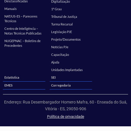
Desclassificadas
Digitalização
Manuais
1º Grau
NATJUS-ES – Pareceres
Tribunal de Justiça
Técnicos
Turma Recursal
Centro de Inteligência –
Legislação PJE
Notas Técnicas Publicadas
Projeto/Documentos
NUGEPNAC – Boletins de
Precedentes
Notícias PJe
Capacitação
Ajuda
Unidades Implantadas
Estatística
SEI
EMES
Corregedoria
Endereço: Rua Desembargador Homero Mafra, 60 - Enseada do Suá,
Vitória - ES, 29050-906
Política de privacidade