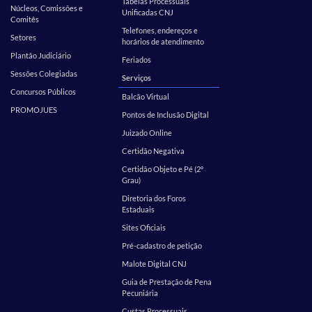
Tabelas Processuais
Núcleos, Comissões e
Unificadas CNJ
Comitês
Telefones, endereços e
Setores
horários de atendimento
Plantão Judiciário
Feriados
Sessões Colegiadas
Serviços
Concursos Públicos
Balcão Virtual
PROMOJUES
Pontos de Inclusão Digital
Juizado Online
Certidão Negativa
Certidão Objeto e Pé (2º
Grau)
Diretoria dos Foros
Estaduais
Sites Oficiais
Pré-cadastro de petição
Malote Digital CNJ
Guia de Prestação de Pena
Pecuniária
Custas Processuais