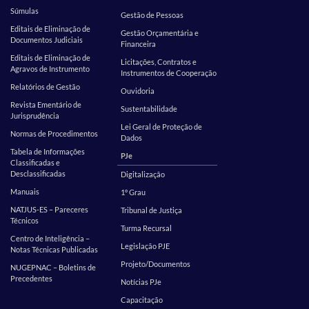
Súmulas
Gestão de Pessoas
Editais de Eliminação de
Gestão Orçamentária e
Documentos Judiciais
Financeira
Editais de Eliminação de
Licitações, Contratos e
Agravos de Instrumento
Instrumentos de Cooperação
Relatórios de Gestão
Ouvidoria
Revista Ementário de
Sustentabilidade
Jurisprudência
Lei Geral de Proteção de
Normas de Procedimentos
Dados
Tabela de Informações
PJe
Classificadas e
Desclassificadas
Digitalização
Manuais
1º Grau
NATJUS-ES – Pareceres
Tribunal de Justiça
Técnicos
Turma Recursal
Centro de Inteligência –
Legislação PJE
Notas Técnicas Publicadas
Projeto/Documentos
NUGEPNAC – Boletins de
Precedentes
Notícias PJe
Capacitação