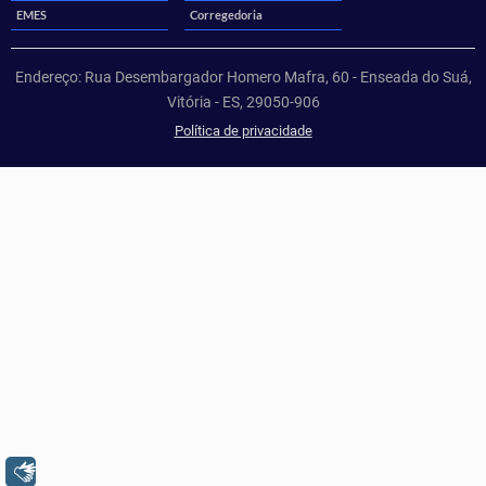
EMES
Corregedoria
Endereço: Rua Desembargador Homero Mafra, 60 - Enseada do Suá,
Vitória - ES, 29050-906
Política de privacidade
Libras