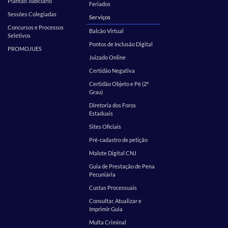
Plantão Judiciário
Feriados
Sessões Colegiadas
Serviços
Concursos e Processos
Balcão Virtual
Seletivos
Pontos de Inclusão Digital
PROMOJUES
Juizado Online
Certidão Negativa
Certidão Objeto e Pé (2º
Grau)
Diretoria dos Foros
Estaduais
Sites Oficiais
Pré-cadastro de petição
Malote Digital CNJ
Guia de Prestação de Pena
Pecuniária
Custas Processuais
Consultar, Atualizar e
Imprimir Guia
Multa Criminal