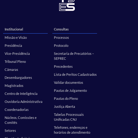
Institucional
Consultas
Missão e Visão
Processos
Presidência
Protocolo
Vice-Presidência
Secretaria de Precatórios –
SEPREC
Tribunal Pleno
Precedentes
Câmaras
Lista de Peritos Cadastrados
Desembargadores
Validar documentos
Magistrados
Pautas de Julgamento
Centro de Inteligência
Pautas do Pleno
Ouvidoria Administrativa
Justiça Aberta
Coordenadorias
Tabelas Processuais
Núcleos, Comissões e
Unificadas CNJ
Comitês
Telefones, endereços e
Setores
horários de atendimento