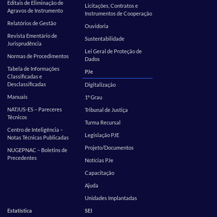
Editais de Eliminação de
Licitações, Contratos e
Agravos de Instrumento
Instrumentos de Cooperação
Relatórios de Gestão
Ouvidoria
Revista Ementário de
Sustentabilidade
Jurisprudência
Lei Geral de Proteção de
Normas de Procedimentos
Dados
Tabela de Informações
PJe
Classificadas e
Desclassificadas
Digitalização
Manuais
1º Grau
NATJUS-ES – Pareceres
Tribunal de Justiça
Técnicos
Turma Recursal
Centro de Inteligência –
Legislação PJE
Notas Técnicas Publicadas
Projeto/Documentos
NUGEPNAC – Boletins de
Precedentes
Notícias PJe
Capacitação
Ajuda
Unidades Implantadas
Estatística
SEI