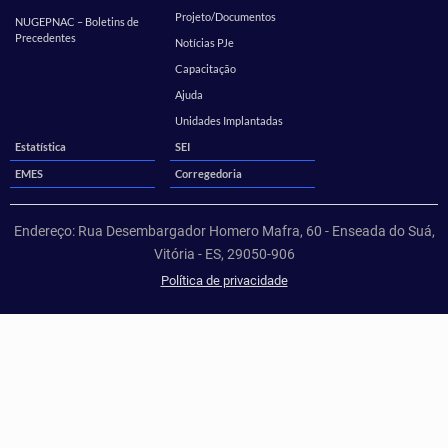
Projeto/Documentos
NUGEPNAC – Boletins de
Precedentes
Notícias PJe
Capacitação
Ajuda
Unidades Implantadas
Estatística
SEI
EMES
Corregedoria
Endereço: Rua Desembargador Homero Mafra, 60 - Enseada do Suá,
Vitória - ES, 29050-906
Política de privacidade