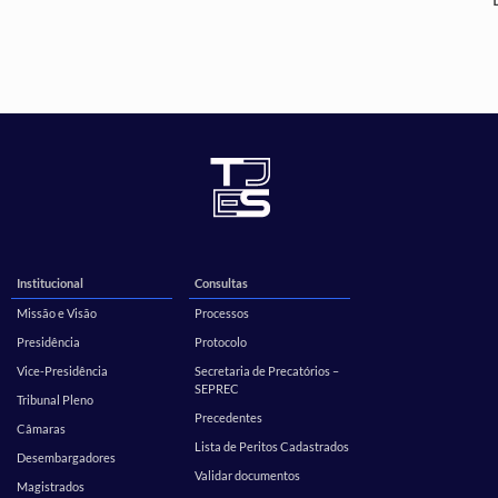
Institucional
Consultas
Missão e Visão
Processos
Presidência
Protocolo
Vice-Presidência
Secretaria de Precatórios –
SEPREC
Tribunal Pleno
Precedentes
Câmaras
Lista de Peritos Cadastrados
Desembargadores
Validar documentos
Magistrados