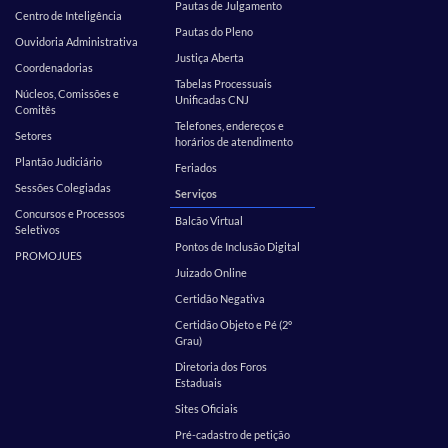
Pautas de Julgamento
Centro de Inteligência
Pautas do Pleno
Ouvidoria Administrativa
Justiça Aberta
Coordenadorias
Tabelas Processuais
Núcleos, Comissões e
Unificadas CNJ
Comitês
Telefones, endereços e
Setores
horários de atendimento
Plantão Judiciário
Feriados
Sessões Colegiadas
Serviços
Concursos e Processos
Balcão Virtual
Seletivos
Pontos de Inclusão Digital
PROMOJUES
Juizado Online
Certidão Negativa
Certidão Objeto e Pé (2º
Grau)
Diretoria dos Foros
Estaduais
Sites Oficiais
Pré-cadastro de petição