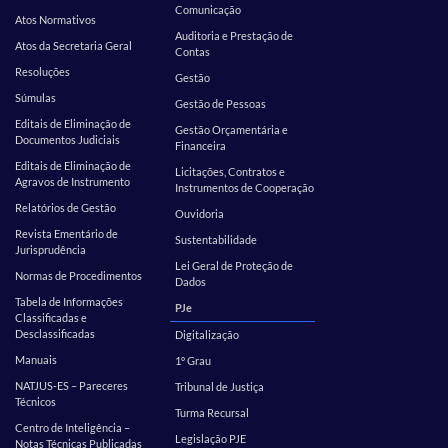
Comunicação
Atos Normativos
Auditoria e Prestação de
Atos da Secretaria Geral
Contas
Resoluções
Gestão
Súmulas
Gestão de Pessoas
Editais de Eliminação de
Gestão Orçamentária e
Documentos Judiciais
Financeira
Editais de Eliminação de
Licitações, Contratos e
Agravos de Instrumento
Instrumentos de Cooperação
Relatórios de Gestão
Ouvidoria
Revista Ementário de
Sustentabilidade
Jurisprudência
Lei Geral de Proteção de
Normas de Procedimentos
Dados
Tabela de Informações
PJe
Classificadas e
Desclassificadas
Digitalização
Manuais
1º Grau
NATJUS-ES – Pareceres
Tribunal de Justiça
Técnicos
Turma Recursal
Centro de Inteligência –
Legislação PJE
Notas Técnicas Publicadas