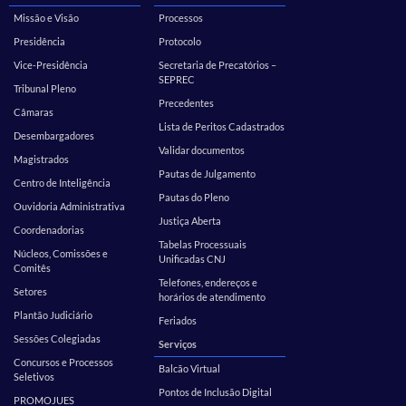
Missão e Visão
Processos
Presidência
Protocolo
Vice-Presidência
Secretaria de Precatórios –
SEPREC
Tribunal Pleno
Precedentes
Câmaras
Lista de Peritos Cadastrados
Desembargadores
Validar documentos
Magistrados
Pautas de Julgamento
Centro de Inteligência
Pautas do Pleno
Ouvidoria Administrativa
Justiça Aberta
Coordenadorias
Tabelas Processuais
Núcleos, Comissões e
Unificadas CNJ
Comitês
Telefones, endereços e
Setores
horários de atendimento
Plantão Judiciário
Feriados
Sessões Colegiadas
Serviços
Concursos e Processos
Balcão Virtual
Seletivos
Pontos de Inclusão Digital
PROMOJUES