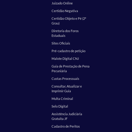
Juizado Online
Certidão Negativa
Certidão Objeto e Pé (2º
Grau)
Diretoria dos Foros
Estaduais
Sites Oficiais
Pré-cadastro de petição
Malote Digital CNJ
Guia de Prestação de Pena
Pecuniária
Custas Processuais
Consultar, Atualizar e
Imprimir Guia
Multa Criminal
Selo Digital
Assistência Judiciária
Gratuita JF
Cadastro de Peritos