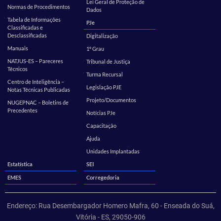
Lei Geral de Proteção de
Normas de Procedimentos
Dados
Tabela de Informações
PJe
Classificadas e
Desclassificadas
Digitalização
Manuais
1º Grau
NATJUS-ES – Pareceres
Tribunal de Justiça
Técnicos
Turma Recursal
Centro de Inteligência –
Legislação PJE
Notas Técnicas Publicadas
Projeto/Documentos
NUGEPNAC – Boletins de
Precedentes
Notícias PJe
Capacitação
Ajuda
Unidades Implantadas
Estatística
SEI
EMES
Corregedoria
Endereço: Rua Desembargador Homero Mafra, 60 - Enseada do Suá,
Vitória - ES, 29050-906