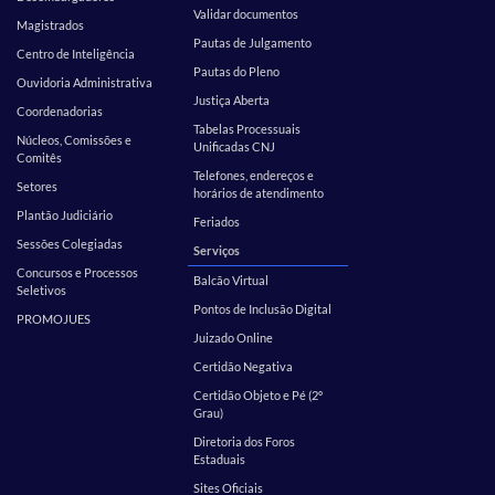
Validar documentos
Magistrados
Pautas de Julgamento
Centro de Inteligência
Pautas do Pleno
Ouvidoria Administrativa
Justiça Aberta
Coordenadorias
Tabelas Processuais
Núcleos, Comissões e
Unificadas CNJ
Comitês
Telefones, endereços e
Setores
horários de atendimento
Plantão Judiciário
Feriados
Sessões Colegiadas
Serviços
Concursos e Processos
Balcão Virtual
Seletivos
Pontos de Inclusão Digital
PROMOJUES
Juizado Online
Certidão Negativa
Certidão Objeto e Pé (2º
Grau)
Diretoria dos Foros
Estaduais
Sites Oficiais