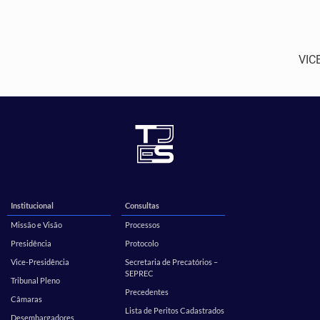
VIC
Institucional
Consultas
Missão e Visão
Processos
Presidência
Protocolo
Vice-Presidência
Secretaria de Precatórios –
SEPREC
Tribunal Pleno
Precedentes
Câmaras
Lista de Peritos Cadastrados
Desembargadores