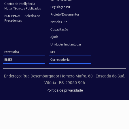
Centro de Inteligência –
Legislação PJE
Notas Técnicas Publicadas
Projeto/Documentos
NUGEPNAC – Boletins de
Precedentes
Notícias PJe
Capacitação
Ajuda
Unidades Implantadas
Estatística
SEI
EMES
Corregedoria
Endereço: Rua Desembargador Homero Mafra, 60 - Enseada do Suá,
Vitória - ES, 29050-906
Política de privacidade