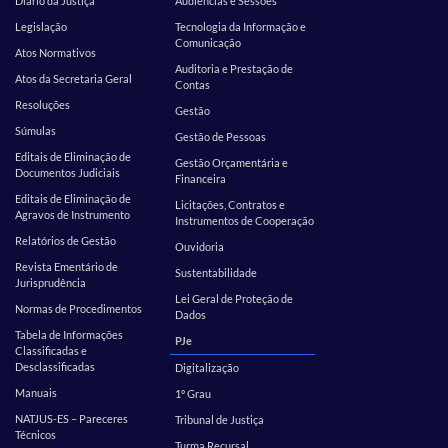
Diário da Justiça
Audiências e Sessões
Legislação
Tecnologia da Informação e
Comunicação
Atos Normativos
Auditoria e Prestação de
Atos da Secretaria Geral
Contas
Resoluções
Gestão
Súmulas
Gestão de Pessoas
Editais de Eliminação de
Gestão Orçamentária e
Documentos Judiciais
Financeira
Editais de Eliminação de
Licitações, Contratos e
Agravos de Instrumento
Instrumentos de Cooperação
Relatórios de Gestão
Ouvidoria
Revista Ementário de
Sustentabilidade
Jurisprudência
Lei Geral de Proteção de
Normas de Procedimentos
Dados
Tabela de Informações
PJe
Classificadas e
Desclassificadas
Digitalização
Manuais
1º Grau
NATJUS-ES – Pareceres
Tribunal de Justiça
Técnicos
Turma Recursal