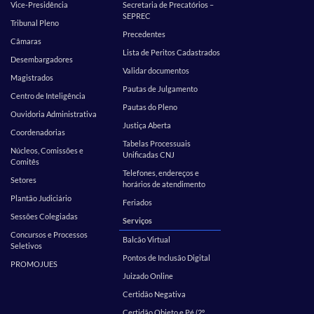
Vice-Presidência
Secretaria de Precatórios –
SEPREC
Tribunal Pleno
Precedentes
Câmaras
Lista de Peritos Cadastrados
Desembargadores
Validar documentos
Magistrados
Pautas de Julgamento
Centro de Inteligência
Pautas do Pleno
Ouvidoria Administrativa
Justiça Aberta
Coordenadorias
Tabelas Processuais
Núcleos, Comissões e
Unificadas CNJ
Comitês
Telefones, endereços e
Setores
horários de atendimento
Plantão Judiciário
Feriados
Sessões Colegiadas
Serviços
Concursos e Processos
Balcão Virtual
Seletivos
Pontos de Inclusão Digital
PROMOJUES
Juizado Online
Certidão Negativa
Certidão Objeto e Pé (2º