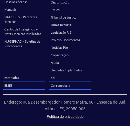
Desclassificadas
Digitalização
Manuais
1º Grau
NATJUS-ES – Pareceres
Tribunal de Justiça
Técnicos
Turma Recursal
Centro de Inteligência –
Legislação PJE
Notas Técnicas Publicadas
Projeto/Documentos
NUGEPNAC – Boletins de
Precedentes
Notícias PJe
Capacitação
Ajuda
Unidades Implantadas
Estatística
SEI
EMES
Corregedoria
Endereço: Rua Desembargador Homero Mafra, 60 - Enseada do Suá,
Vitória - ES, 29050-906
Política de privacidade