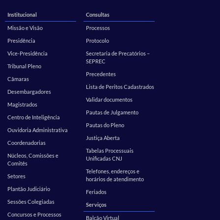
Institucional
Consultas
Missão e Visão
Processos
Presidência
Protocolo
Vice-Presidência
Secretaria de Precatórios –
SEPREC
Tribunal Pleno
Precedentes
Câmaras
Lista de Peritos Cadastrados
Desembargadores
Validar documentos
Magistrados
Pautas de Julgamento
Centro de Inteligência
Pautas do Pleno
Ouvidoria Administrativa
Justiça Aberta
Coordenadorias
Tabelas Processuais
Núcleos, Comissões e
Unificadas CNJ
Comitês
Telefones, endereços e
Setores
horários de atendimento
Plantão Judiciário
Feriados
Sessões Colegiadas
Serviços
Concursos e Processos
Balcão Virtual