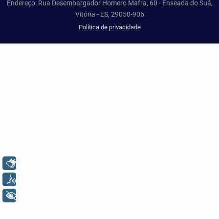
Endereço: Rua Desembargador Homero Mafra, 60 - Enseada do Suá,
Vitória - ES, 29050-906
Política de privacidade
Libras
Voz
+ Acessibilidade