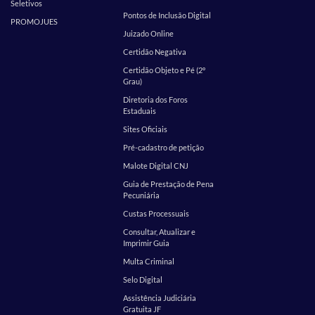
Seletivos
Pontos de Inclusão Digital
PROMOJUES
Juizado Online
Certidão Negativa
Certidão Objeto e Pé (2º
Grau)
Diretoria dos Foros
Estaduais
Sites Oficiais
Pré-cadastro de petição
Malote Digital CNJ
Guia de Prestação de Pena
Pecuniária
Custas Processuais
Consultar, Atualizar e
Imprimir Guia
Multa Criminal
Selo Digital
Assistência Judiciária
Gratuita JF