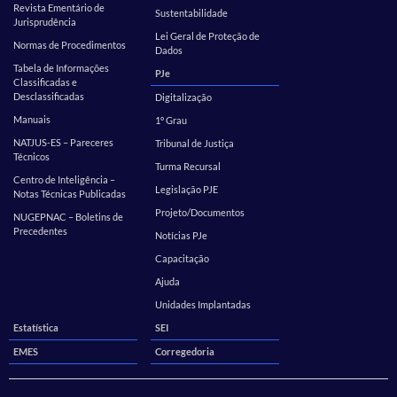
Revista Ementário de
Sustentabilidade
Jurisprudência
Lei Geral de Proteção de
Normas de Procedimentos
Dados
Tabela de Informações
PJe
Classificadas e
Desclassificadas
Digitalização
Manuais
1º Grau
NATJUS-ES – Pareceres
Tribunal de Justiça
Técnicos
Turma Recursal
Centro de Inteligência –
Legislação PJE
Notas Técnicas Publicadas
Projeto/Documentos
NUGEPNAC – Boletins de
Precedentes
Notícias PJe
Capacitação
Ajuda
Unidades Implantadas
Estatística
SEI
EMES
Corregedoria