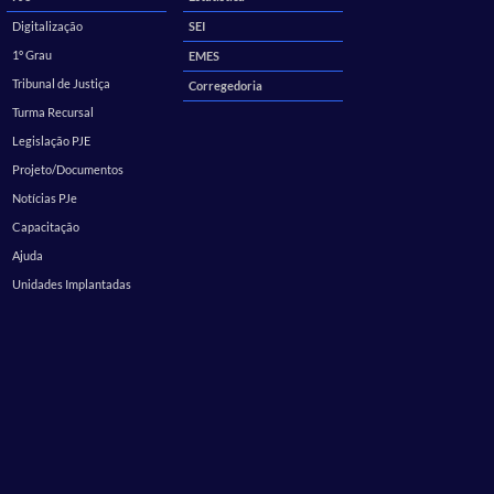
Digitalização
SEI
1º Grau
EMES
Tribunal de Justiça
Corregedoria
Turma Recursal
Legislação PJE
Projeto/Documentos
Notícias PJe
Capacitação
Ajuda
Unidades Implantadas