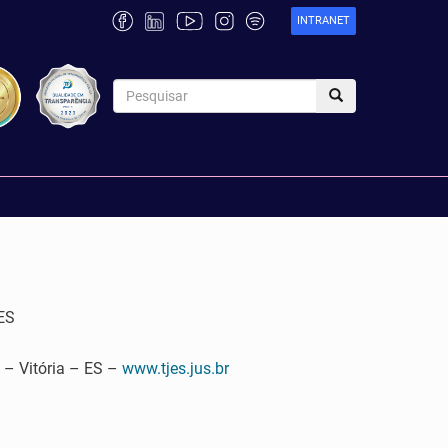
INTRANET
ES
 Vitória – ES –
www.tjes.jus.br