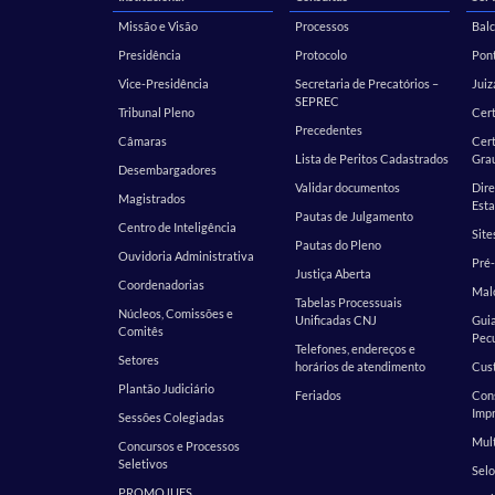
Missão e Visão
Processos
Balc
Presidência
Protocolo
Pont
Vice-Presidência
Secretaria de Precatórios –
Juiz
SEPREC
Tribunal Pleno
Cer
Precedentes
Câmaras
Cert
Lista de Peritos Cadastrados
Gra
Desembargadores
Validar documentos
Dire
Magistrados
Esta
Pautas de Julgamento
Centro de Inteligência
Site
Pautas do Pleno
Ouvidoria Administrativa
Pré-
Justiça Aberta
Coordenadorias
Malo
Tabelas Processuais
Núcleos, Comissões e
Unificadas CNJ
Guia
Comitês
Pecu
Telefones, endereços e
Setores
horários de atendimento
Cust
Plantão Judiciário
Feriados
Cons
Impr
Sessões Colegiadas
Mult
Concursos e Processos
Seletivos
Selo
PROMOJUES