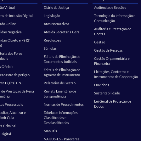
ão Virtual
Diário da Justiça
Audiências e Sessões
os de Inclusão Digital
Legislação
Tecnologia da Informação e
Comunicação
ado Online
Atos Normativos
Auditoria e Prestação de
tidão Negativa
Atos da Secretaria Geral
Contas
idão Objeto e Pé (2º
Resoluções
Gestão
u)
Súmulas
Gestão de Pessoas
toria dos Foros
Editais de Eliminação de
duais
Gestão Orçamentária e
Documentos Judiciais
Financeira
s Oficiais
Editais de Eliminação de
Licitações, Contratos e
cadastro de petição
Agravos de Instrumento
Instrumentos de Cooperação
te Digital CNJ
Relatórios de Gestão
Ouvidoria
 de Prestação de Pena
Revista Ementário de
Sustentabilidade
niária
Jurisprudência
Lei Geral de Proteção de
as Processuais
Normas de Procedimentos
Dados
ultar, Atualizar e
Tabela de Informações
imir Guia
Classificadas e
Desclassificadas
a Criminal
Manuais
 Digital
NATJUS-ES – Pareceres