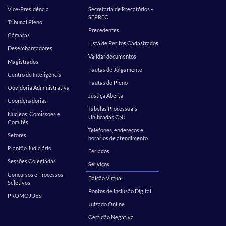
Vice-Presidência
Secretaria de Precatórios –
SEPREC
Tribunal Pleno
Precedentes
Câmaras
Lista de Peritos Cadastrados
Desembargadores
Validar documentos
Magistrados
Pautas de Julgamento
Centro de Inteligência
Pautas do Pleno
Ouvidoria Administrativa
Justiça Aberta
Coordenadorias
Tabelas Processuais
Núcleos, Comissões e
Unificadas CNJ
Comitês
Telefones, endereços e
Setores
horários de atendimento
Plantão Judiciário
Feriados
Sessões Colegiadas
Serviços
Concursos e Processos
Balcão Virtual
Seletivos
Pontos de Inclusão Digital
PROMOJUES
Juizado Online
Certidão Negativa