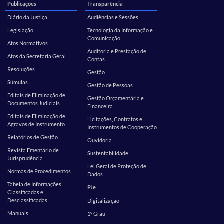
Publicações
Transparência
Diário da Justiça
Audiências e Sessões
Legislação
Tecnologia da Informação e
Comunicação
Atos Normativos
Auditoria e Prestação de
Atos da Secretaria Geral
Contas
Resoluções
Gestão
Súmulas
Gestão de Pessoas
Editais de Eliminação de
Gestão Orçamentária e
Documentos Judiciais
Financeira
Editais de Eliminação de
Licitações, Contratos e
Agravos de Instrumento
Instrumentos de Cooperação
Relatórios de Gestão
Ouvidoria
Revista Ementário de
Sustentabilidade
Jurisprudência
Lei Geral de Proteção de
Normas de Procedimentos
Dados
Tabela de Informações
PJe
Classificadas e
Desclassificadas
Digitalização
Manuais
1º Grau