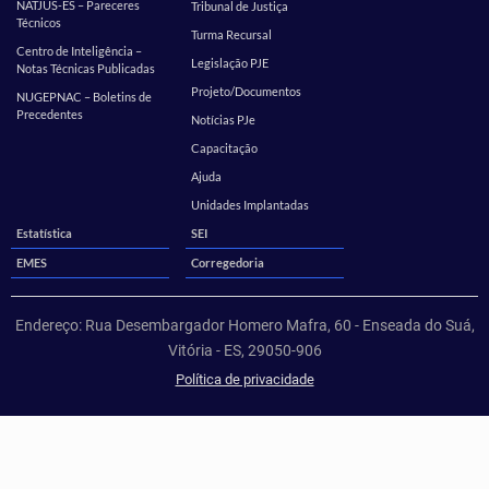
NATJUS-ES – Pareceres
Tribunal de Justiça
Técnicos
Turma Recursal
Centro de Inteligência –
Legislação PJE
Notas Técnicas Publicadas
Projeto/Documentos
NUGEPNAC – Boletins de
Precedentes
Notícias PJe
Capacitação
Ajuda
Unidades Implantadas
Estatística
SEI
EMES
Corregedoria
Endereço: Rua Desembargador Homero Mafra, 60 - Enseada do Suá,
Vitória - ES, 29050-906
Política de privacidade