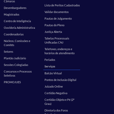
Câmaras
Lista de Peritos Cadastrados
Desembargadores
Validar documentos
Magistrados
Pautas de Julgamento
Centro de Inteligência
Pautas do Pleno
Ouvidoria Administrativa
Justiça Aberta
Coordenadorias
Tabelas Processuais
Núcleos, Comissões e
Unificadas CNJ
Comitês
Telefones, endereços e
Setores
horários de atendimento
Plantão Judiciário
Feriados
Sessões Colegiadas
Serviços
Concursos e Processos
Balcão Virtual
Seletivos
Pontos de Inclusão Digital
PROMOJUES
Juizado Online
Certidão Negativa
Certidão Objeto e Pé (2º
Grau)
Diretoria dos Foros