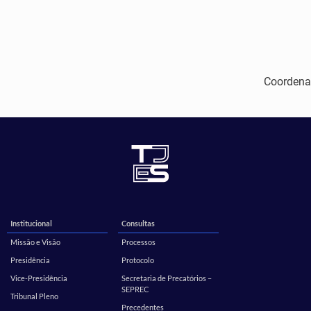
Coordena
Institucional
Consultas
Missão e Visão
Processos
Presidência
Protocolo
Vice-Presidência
Secretaria de Precatórios –
SEPREC
Tribunal Pleno
Precedentes