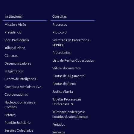
Institucional
Consultas
Missão e Visão
Processos
Presidência
Protocolo
Vice-Presidência
Secretaria de Precatórios –
SEPREC
Tribunal Pleno
Precedentes
Câmaras
Lista de Peritos Cadastrados
Desembargadores
Validar documentos
Magistrados
Pautas de Julgamento
Centro de Inteligência
Pautas do Pleno
Ouvidoria Administrativa
Justiça Aberta
Coordenadorias
Tabelas Processuais
Núcleos, Comissões e
Unificadas CNJ
Comitês
Telefones, endereços e
Setores
horários de atendimento
Plantão Judiciário
Feriados
Sessões Colegiadas
Serviços