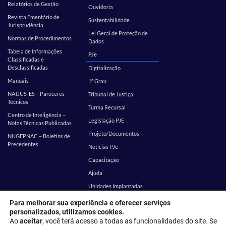
Relatórios de Gestão
Ouvidoria
Revista Ementário de
Sustentabilidade
Jurisprudência
Lei Geral de Proteção de
Normas de Procedimentos
Dados
Tabela de Informações
PJe
Classificadas e
Desclassificadas
Digitalização
Manuais
1º Grau
NATJUS-ES – Pareceres
Tribunal de Justiça
Técnicos
Turma Recursal
Centro de Inteligência –
Legislação PJE
Notas Técnicas Publicadas
Projeto/Documentos
NUGEPNAC – Boletins de
Precedentes
Notícias PJe
Capacitação
Ajuda
Unidades Implantadas
Estatística
SEI
Para melhorar sua experiência e oferecer serviços
personalizados, utilizamos cookies.
EMES
Corregedoria
Ao
aceitar
, você terá acesso a todas as funcionalidades do site. Se