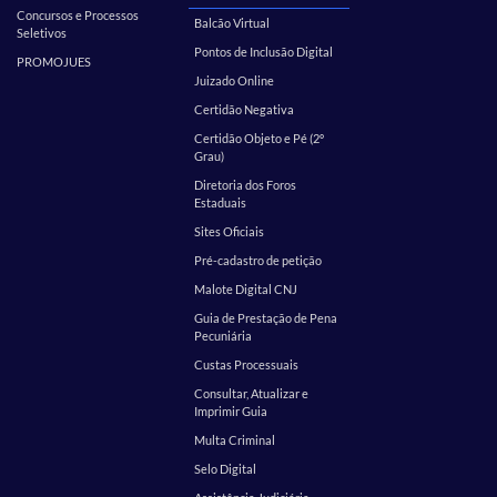
Concursos e Processos
Balcão Virtual
Seletivos
Pontos de Inclusão Digital
PROMOJUES
Juizado Online
Certidão Negativa
Certidão Objeto e Pé (2º
Grau)
Diretoria dos Foros
Estaduais
Sites Oficiais
Pré-cadastro de petição
Malote Digital CNJ
Guia de Prestação de Pena
Pecuniária
Custas Processuais
Consultar, Atualizar e
Imprimir Guia
Multa Criminal
Selo Digital