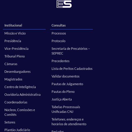
Institucional
Consultas
Missão e Visão
Processos
Presidência
Protocolo
Vice-Presidência
Secretaria de Precatórios –
SEPREC
Tribunal Pleno
Precedentes
Câmaras
Lista de Peritos Cadastrados
Desembargadores
Validar documentos
Magistrados
Pautas de Julgamento
Centro de Inteligência
Pautas do Pleno
Ouvidoria Administrativa
Justiça Aberta
Coordenadorias
Tabelas Processuais
Núcleos, Comissões e
Unificadas CNJ
Comitês
Telefones, endereços e
Setores
horários de atendimento
Plantão Judiciário
Feriados