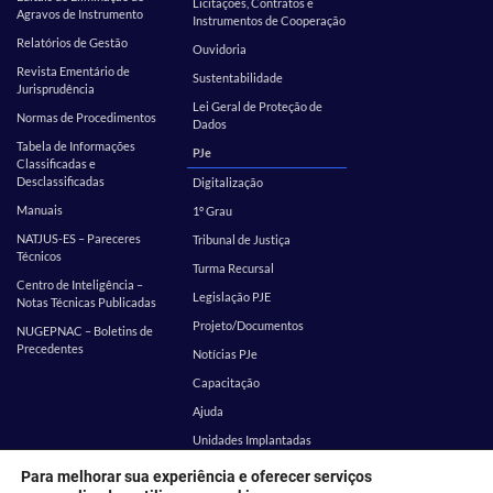
Licitações, Contratos e
Agravos de Instrumento
Instrumentos de Cooperação
Relatórios de Gestão
Ouvidoria
Revista Ementário de
Sustentabilidade
Jurisprudência
Lei Geral de Proteção de
Normas de Procedimentos
Dados
Tabela de Informações
PJe
Classificadas e
Desclassificadas
Digitalização
Manuais
1º Grau
NATJUS-ES – Pareceres
Tribunal de Justiça
Técnicos
Turma Recursal
Centro de Inteligência –
Legislação PJE
Notas Técnicas Publicadas
Projeto/Documentos
NUGEPNAC – Boletins de
Precedentes
Notícias PJe
Capacitação
Ajuda
Unidades Implantadas
Estatística
SEI
Para melhorar sua experiência e oferecer serviços