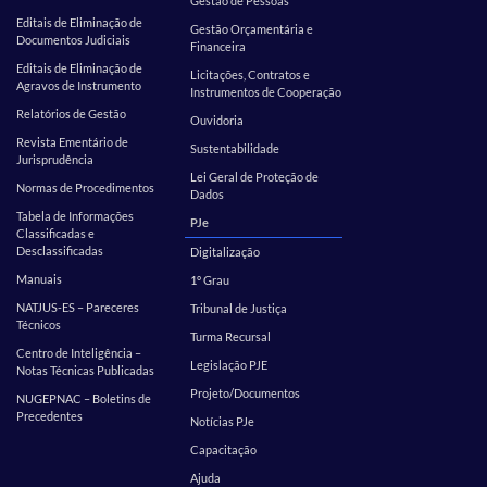
Gestão de Pessoas
Editais de Eliminação de
Gestão Orçamentária e
Documentos Judiciais
Financeira
Editais de Eliminação de
Licitações, Contratos e
Agravos de Instrumento
Instrumentos de Cooperação
Relatórios de Gestão
Ouvidoria
Revista Ementário de
Sustentabilidade
Jurisprudência
Lei Geral de Proteção de
Normas de Procedimentos
Dados
Tabela de Informações
PJe
Classificadas e
Desclassificadas
Digitalização
Manuais
1º Grau
NATJUS-ES – Pareceres
Tribunal de Justiça
Técnicos
Turma Recursal
Centro de Inteligência –
Legislação PJE
Notas Técnicas Publicadas
Projeto/Documentos
NUGEPNAC – Boletins de
Precedentes
Notícias PJe
Capacitação
Ajuda