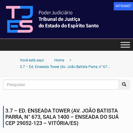
INTRANET
Você está aqui:
Home
>
3.7 – Ed. Enseada Tower (Av. João Batista Parra, n° 67...
3.7 – ED. ENSEADA TOWER (AV. JOÃO BATISTA
PARRA, N° 673, SALA 1400 – ENSEADA DO SUÁ
CEP 29052-123 – VITÓRIA/ES)