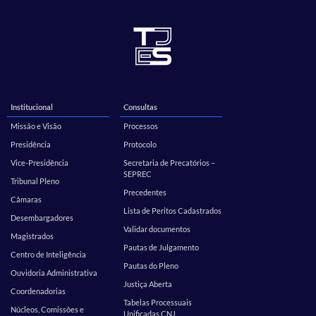
Institucional
Consultas
Missão e Visão
Processos
Presidência
Protocolo
Vice-Presidência
Secretaria de Precatórios –
SEPREC
Tribunal Pleno
Precedentes
Câmaras
Lista de Peritos Cadastrados
Desembargadores
Validar documentos
Magistrados
Pautas de Julgamento
Centro de Inteligência
Pautas do Pleno
Ouvidoria Administrativa
Justiça Aberta
Coordenadorias
Tabelas Processuais
Núcleos, Comissões e
Unificadas CNJ