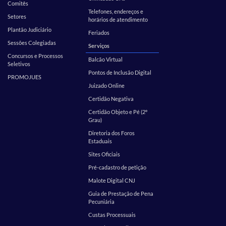
Comitês
Telefones, endereços e
Setores
horários de atendimento
Plantão Judiciário
Feriados
Sessões Colegiadas
Serviços
Concursos e Processos
Balcão Virtual
Seletivos
Pontos de Inclusão Digital
PROMOJUES
Juizado Online
Certidão Negativa
Certidão Objeto e Pé (2º
Grau)
Diretoria dos Foros
Estaduais
Sites Oficiais
Pré-cadastro de petição
Malote Digital CNJ
Guia de Prestação de Pena
Pecuniária
Custas Processuais