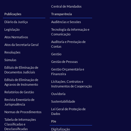
Central de Mandados
Publicações
Transparência
Diário da Justiça
Audiências e Sessões
Legislação
Tecnologia da Informação e
Comunicação
Atos Normativos
Auditoria e Prestação de
Atos da Secretaria Geral
Contas
Resoluções
Gestão
Súmulas
Gestão de Pessoas
Editais de Eliminação de
Gestão Orçamentária e
Documentos Judiciais
Financeira
Editais de Eliminação de
Licitações, Contratos e
Agravos de Instrumento
Instrumentos de Cooperação
Relatórios de Gestão
Ouvidoria
Revista Ementário de
Sustentabilidade
Jurisprudência
Lei Geral de Proteção de
Normas de Procedimentos
Dados
Tabela de Informações
PJe
Classificadas e
Desclassificadas
Digitalização