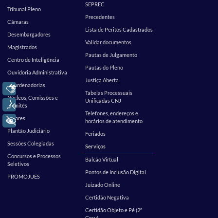
SEPREC
Tribunal Pleno
Precedentes
Câmaras
Lista de Peritos Cadastrados
Desembargadores
Validar documentos
Magistrados
Pautas de Julgamento
Centro de Inteligência
Pautas do Pleno
Ouvidoria Administrativa
Justiça Aberta
Coordenadorias
Libras
Tabelas Processuais
Núcleos, Comissões e
Unificadas CNJ
Voz
Comitês
Telefones, endereços e
Setores
+ Acessibilidade
horários de atendimento
Plantão Judiciário
Feriados
Sessões Colegiadas
Serviços
Concursos e Processos
Balcão Virtual
Seletivos
Pontos de Inclusão Digital
PROMOJUES
Juizado Online
Certidão Negativa
Certidão Objeto e Pé (2º
Grau)