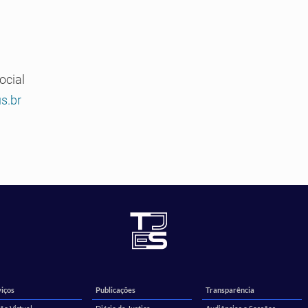
ocial
s.br
iços
Publicações
Transparência