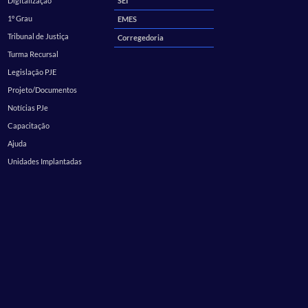
Digitalização
SEI
1º Grau
EMES
Tribunal de Justiça
Corregedoria
Turma Recursal
Legislação PJE
Projeto/Documentos
Notícias PJe
Capacitação
Ajuda
Unidades Implantadas