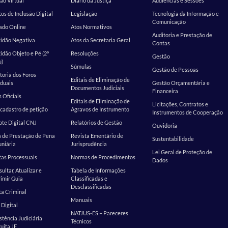
ão Virtual
Diário da Justiça
Audiências e Sessões
os de Inclusão Digital
Legislação
Tecnologia da Informação e
Comunicação
ado Online
Atos Normativos
Auditoria e Prestação de
tidão Negativa
Atos da Secretaria Geral
Contas
idão Objeto e Pé (2º
Resoluções
Gestão
u)
Súmulas
Gestão de Pessoas
toria dos Foros
Editais de Eliminação de
duais
Gestão Orçamentária e
Documentos Judiciais
Financeira
s Oficiais
Editais de Eliminação de
Licitações, Contratos e
cadastro de petição
Agravos de Instrumento
Instrumentos de Cooperação
te Digital CNJ
Relatórios de Gestão
Ouvidoria
 de Prestação de Pena
Revista Ementário de
Sustentabilidade
niária
Jurisprudência
Lei Geral de Proteção de
as Processuais
Normas de Procedimentos
Dados
ultar, Atualizar e
Tabela de Informações
imir Guia
Classificadas e
Desclassificadas
a Criminal
Manuais
 Digital
NATJUS-ES – Pareceres
stência Judiciária
Técnicos
uita JF