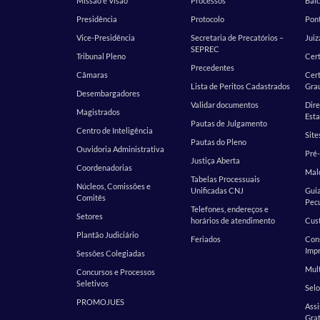
Missão e Visão
Processos
Balc
Presidência
Protocolo
Pont
Vice-Presidência
Secretaria de Precatórios –
Juiz
SEPREC
Tribunal Pleno
Cer
Precedentes
Câmaras
Cert
Lista de Peritos Cadastrados
Gra
Desembargadores
Validar documentos
Dire
Magistrados
Esta
Pautas de Julgamento
Centro de Inteligência
Site
Pautas do Pleno
Ouvidoria Administrativa
Pré-
Justiça Aberta
Coordenadorias
Malo
Tabelas Processuais
Núcleos, Comissões e
Unificadas CNJ
Guia
Comitês
Pecu
Telefones, endereços e
Setores
horários de atendimento
Cust
Plantão Judiciário
Feriados
Cons
Impr
Sessões Colegiadas
Mult
Concursos e Processos
Seletivos
Selo
PROMOJUES
Assi
Grat