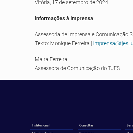
Vitória, 17 de setembro de 2024
Informações à Imprensa
Assessoria de Imprensa e Comunicação S
Texto: Monique Ferreira |
imprensa@tjes.ju
Maira Ferreira
Assessora de Comunicação do TJES
Institucional
Consultas
Serv