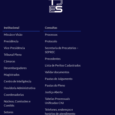
Institucional
Consultas
Missão e Visão
Processos
Presidência
Protocolo
Vice-Presidência
Secretaria de Precatórios –
SEPREC
Tribunal Pleno
Precedentes
Câmaras
Lista de Peritos Cadastrados
Desembargadores
Validar documentos
Magistrados
Pautas de Julgamento
Centro de Inteligência
Pautas do Pleno
Ouvidoria Administrativa
Justiça Aberta
Coordenadorias
Tabelas Processuais
Núcleos, Comissões e
Unificadas CNJ
Comitês
Telefones, endereços e
Setores
horários de atendimento