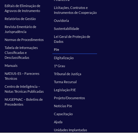
Editais de Eliminação de
Licitações, Contratos e
Agravos de Instrumento
Instrumentos de Cooperação
Relatórios de Gestão
Ouvidoria
Revista Ementário de
Sustentabilidade
Jurisprudência
Lei Geral de Proteção de
Normas de Procedimentos
Dados
Tabela de Informações
PJe
Classificadas e
Desclassificadas
Digitalização
Manuais
1º Grau
NATJUS-ES – Pareceres
Tribunal de Justiça
Técnicos
Turma Recursal
Centro de Inteligência –
Legislação PJE
Notas Técnicas Publicadas
Projeto/Documentos
NUGEPNAC – Boletins de
Precedentes
Notícias PJe
Capacitação
Ajuda
Unidades Implantadas
Estatística
SEI