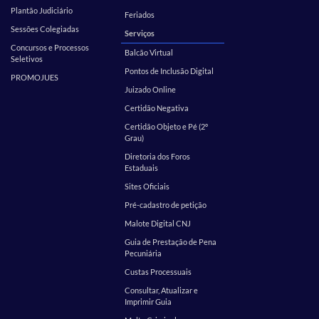
Plantão Judiciário
Feriados
Sessões Colegiadas
Serviços
Concursos e Processos
Balcão Virtual
Seletivos
Pontos de Inclusão Digital
PROMOJUES
Juizado Online
Certidão Negativa
Certidão Objeto e Pé (2º
Grau)
Diretoria dos Foros
Estaduais
Sites Oficiais
Pré-cadastro de petição
Malote Digital CNJ
Guia de Prestação de Pena
Pecuniária
Custas Processuais
Consultar, Atualizar e
Imprimir Guia