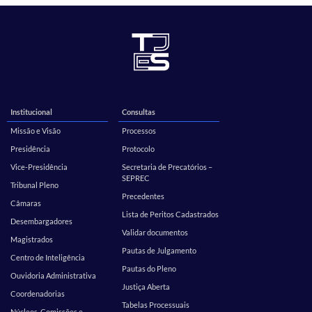
Institucional
Consultas
Missão e Visão
Processos
Presidência
Protocolo
Vice-Presidência
Secretaria de Precatórios –
SEPREC
Tribunal Pleno
Precedentes
Câmaras
Lista de Peritos Cadastrados
Desembargadores
Validar documentos
Magistrados
Pautas de Julgamento
Centro de Inteligência
Pautas do Pleno
Ouvidoria Administrativa
Justiça Aberta
Coordenadorias
Tabelas Processuais
Núcleos, Comissões e