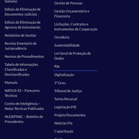
Súmulas
Gestão de Pessoas
Editais de Eliminação de
Gestão Orçamentária e
Documentos Judiciais
Financeira
Editais de Eliminação de
Licitações, Contratos e
Agravos de Instrumento
Instrumentos de Cooperação
Relatórios de Gestão
Ouvidoria
Revista Ementário de
Sustentabilidade
Jurisprudência
Lei Geral de Proteção de
Normas de Procedimentos
Dados
Tabela de Informações
PJe
Classificadas e
Desclassificadas
Digitalização
Manuais
1º Grau
NATJUS-ES – Pareceres
Tribunal de Justiça
Técnicos
Turma Recursal
Centro de Inteligência –
Legislação PJE
Notas Técnicas Publicadas
Projeto/Documentos
NUGEPNAC – Boletins de
Precedentes
Notícias PJe
Capacitação