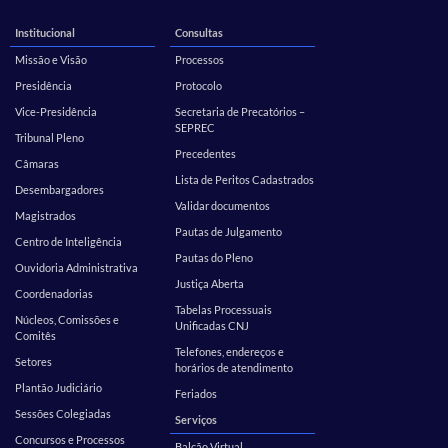
Institucional
Consultas
Missão e Visão
Processos
Presidência
Protocolo
Vice-Presidência
Secretaria de Precatórios –
SEPREC
Tribunal Pleno
Precedentes
Câmaras
Lista de Peritos Cadastrados
Desembargadores
Validar documentos
Magistrados
Pautas de Julgamento
Centro de Inteligência
Pautas do Pleno
Ouvidoria Administrativa
Justiça Aberta
Coordenadorias
Tabelas Processuais
Núcleos, Comissões e
Unificadas CNJ
Comitês
Telefones, endereços e
Setores
horários de atendimento
Plantão Judiciário
Feriados
Sessões Colegiadas
Serviços
Concursos e Processos
Balcão Virtual