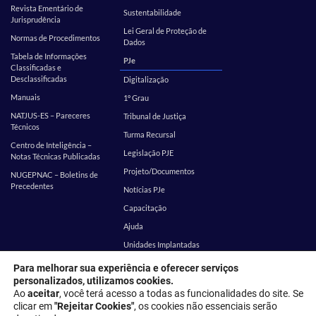
Revista Ementário de
Sustentabilidade
Jurisprudência
Lei Geral de Proteção de
Normas de Procedimentos
Dados
Tabela de Informações
PJe
Classificadas e
Desclassificadas
Digitalização
Manuais
1º Grau
NATJUS-ES – Pareceres
Tribunal de Justiça
Técnicos
Turma Recursal
Centro de Inteligência –
Legislação PJE
Notas Técnicas Publicadas
Projeto/Documentos
NUGEPNAC – Boletins de
Precedentes
Notícias PJe
Capacitação
Ajuda
Unidades Implantadas
Estatística
SEI
Para melhorar sua experiência e oferecer serviços
personalizados, utilizamos cookies.
EMES
Corregedoria
Ao
aceitar
, você terá acesso a todas as funcionalidades do site. Se
clicar em
"Rejeitar Cookies"
, os cookies não essenciais serão