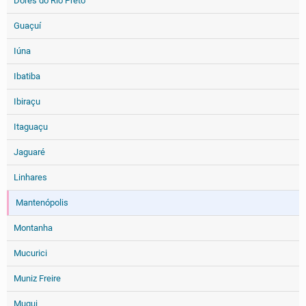
Dores do Rio Preto
Guaçuí
Iúna
Ibatiba
Ibiraçu
Itaguaçu
Jaguaré
Linhares
Mantenópolis
Montanha
Mucurici
Muniz Freire
Muqui