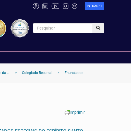
INTRANET
 da ...
>
Colegiado Recursal
>
Enunciados
Imprimir