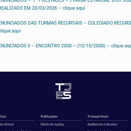
ENUNCIADOS – 1º FOESTAJES – FÓRUM ESTADUAL DOS JUIZ
REALIZADO EM 20/03/2026 – clique aqui
ENUNCIADOS DAS TURMAS RECURSAIS – COLEGIADO RECURSA
clique aqui
ENUNCIADOS II – ENCONTRO 2008 – (10/10/2008) – clique aq
iços
Publicações
Transparência
ão Virtual
Diário da Justiça
Audiências e Sessões