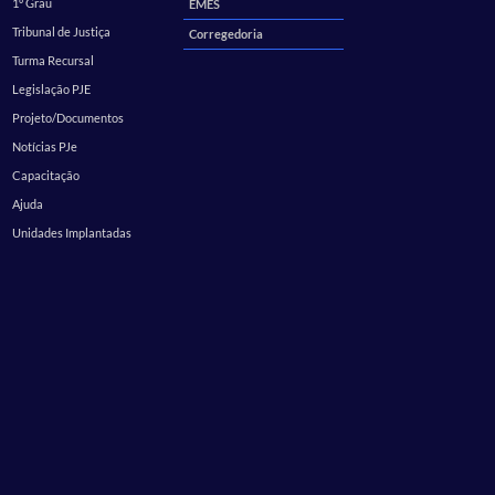
1º Grau
EMES
Tribunal de Justiça
Corregedoria
Turma Recursal
Legislação PJE
Projeto/Documentos
Notícias PJe
Capacitação
Ajuda
Unidades Implantadas