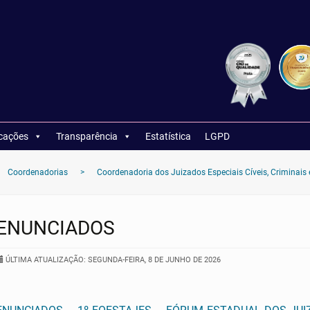
icações
Transparência
Estatística
LGPD
Coordenadorias
>
Coordenadoria dos Juizados Especiais Cíveis, Criminais e
ENUNCIADOS
ÚLTIMA ATUALIZAÇÃO: SEGUNDA-FEIRA, 8 DE JUNHO DE 2026