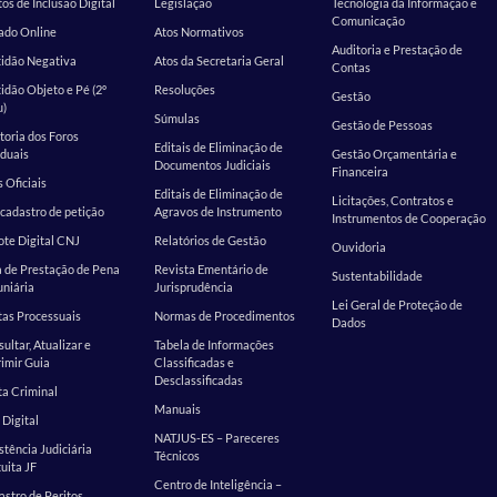
os de Inclusão Digital
Legislação
Tecnologia da Informação e
Comunicação
ado Online
Atos Normativos
Auditoria e Prestação de
tidão Negativa
Atos da Secretaria Geral
Contas
idão Objeto e Pé (2º
Resoluções
Gestão
u)
Súmulas
Gestão de Pessoas
toria dos Foros
Editais de Eliminação de
duais
Gestão Orçamentária e
Documentos Judiciais
Financeira
s Oficiais
Editais de Eliminação de
Licitações, Contratos e
cadastro de petição
Agravos de Instrumento
Instrumentos de Cooperação
te Digital CNJ
Relatórios de Gestão
Ouvidoria
 de Prestação de Pena
Revista Ementário de
Sustentabilidade
niária
Jurisprudência
Lei Geral de Proteção de
as Processuais
Normas de Procedimentos
Dados
ultar, Atualizar e
Tabela de Informações
imir Guia
Classificadas e
Desclassificadas
a Criminal
Manuais
 Digital
NATJUS-ES – Pareceres
stência Judiciária
Técnicos
uita JF
Centro de Inteligência –
stro de Peritos