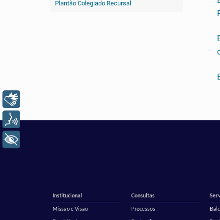
Plantão Colegiado Recursal
Libras
Voz
+ Acessibilidade
Institucional
Consultas
Serv
Missão e Visão
Processos
Balc