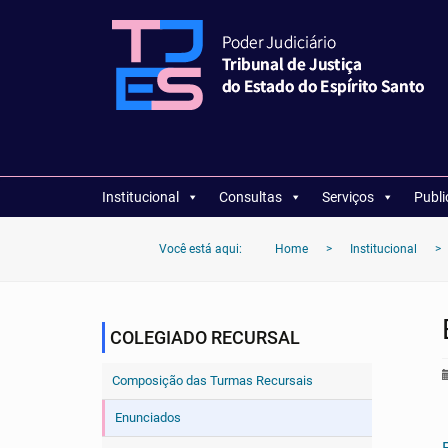
Institucional
Consultas
Serviços
Publ
Você está aqui:
Home
>
Institucional
>
COLEGIADO RECURSAL
Composição das Turmas Recursais
Enunciados