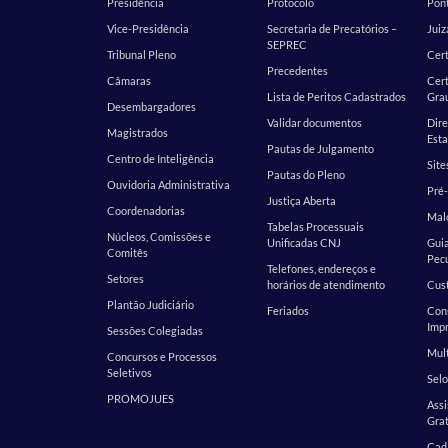
Presidência
Protocolo
Pont
Vice-Presidência
Secretaria de Precatórios –
Juiz
SEPREC
Tribunal Pleno
Cer
Precedentes
Câmaras
Cert
Lista de Peritos Cadastrados
Gra
Desembargadores
Validar documentos
Dire
Magistrados
Esta
Pautas de Julgamento
Centro de Inteligência
Site
Pautas do Pleno
Ouvidoria Administrativa
Pré-
Justiça Aberta
Coordenadorias
Malo
Tabelas Processuais
Núcleos, Comissões e
Unificadas CNJ
Guia
Comitês
Pecu
Telefones, endereços e
Setores
horários de atendimento
Cust
Plantão Judiciário
Feriados
Cons
Impr
Sessões Colegiadas
Mult
Concursos e Processos
Seletivos
Selo
PROMOJUES
Assi
Grat
Cada