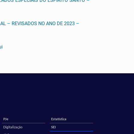
ADOS ESPECIAIS DO ESPÍRITO SANTO –
L – REVISADOS NO ANO DE 2023 –
ui
PJe
Estatística
Digitalização
SEI