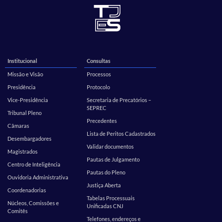
Institucional
Consultas
Missão e Visão
Processos
Presidência
Protocolo
Vice-Presidência
Secretaria de Precatórios –
SEPREC
Tribunal Pleno
Precedentes
Câmaras
Lista de Peritos Cadastrados
Desembargadores
Validar documentos
Magistrados
Pautas de Julgamento
Centro de Inteligência
Pautas do Pleno
Ouvidoria Administrativa
Justiça Aberta
Coordenadorias
Tabelas Processuais
Núcleos, Comissões e
Unificadas CNJ
Comitês
Telefones, endereços e