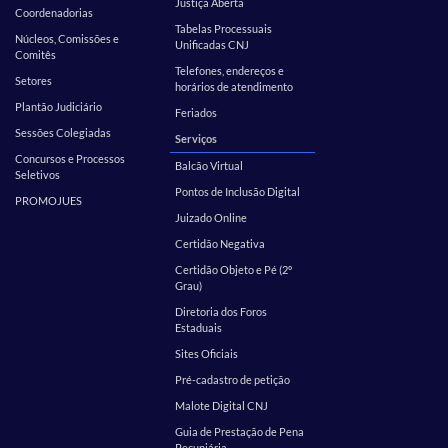
Justiça Aberta
Coordenadorias
Tabelas Processuais
Núcleos, Comissões e
Unificadas CNJ
Comitês
Telefones, endereços e
Setores
horários de atendimento
Plantão Judiciário
Feriados
Sessões Colegiadas
Serviços
Concursos e Processos
Balcão Virtual
Seletivos
Pontos de Inclusão Digital
PROMOJUES
Juizado Online
Certidão Negativa
Certidão Objeto e Pé (2º
Grau)
Diretoria dos Foros
Estaduais
Sites Oficiais
Pré-cadastro de petição
Malote Digital CNJ
Guia de Prestação de Pena
Pecuniária