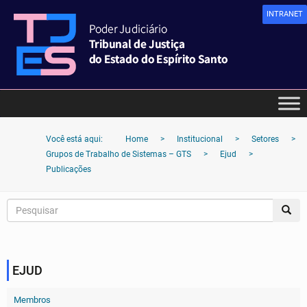
INTRANET
Você está aqui:
Home
>
Institucional
>
Setores
>
Grupos de Trabalho de Sistemas – GTS
>
Ejud
>
Publicações
EJUD
Membros