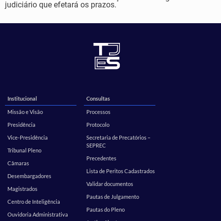
judiciário que efetará os prazos.
Institucional
Consultas
Missão e Visão
Processos
Presidência
Protocolo
Vice-Presidência
Secretaria de Precatórios –
SEPREC
Tribunal Pleno
Precedentes
Câmaras
Lista de Peritos Cadastrados
Desembargadores
Validar documentos
Magistrados
Pautas de Julgamento
Centro de Inteligência
Pautas do Pleno
Ouvidoria Administrativa