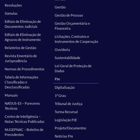
Resoluções
Gestão
Súmulas
Gestão de Pessoas
Editais de Eliminação de
Gestão Orçamentária e
Documentos Judiciais
Financeira
Editais de Eliminação de
Licitações, Contratos e
Agravos de Instrumento
Instrumentos de Cooperação
Relatórios de Gestão
Ouvidoria
Revista Ementário de
Sustentabilidade
Jurisprudência
Lei Geral de Proteção de
Normas de Procedimentos
Dados
Tabela de Informações
PJe
Classificadas e
Desclassificadas
Digitalização
Manuais
1º Grau
NATJUS-ES – Pareceres
Tribunal de Justiça
Técnicos
Turma Recursal
Centro de Inteligência –
Legislação PJE
Notas Técnicas Publicadas
Projeto/Documentos
NUGEPNAC – Boletins de
Precedentes
Notícias PJe