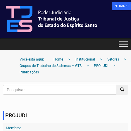
INTRANET
Você está aqui:
Home
>
Institucional
>
Setores
>
Grupos de Trabalho de Sistemas – GTS
>
PROJUDI
>
Publicações
PROJUDI
Membros