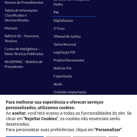
Normas de Procedimentos
Dados
Tabela de Informações
PJe
Classificadas e
Desclassificadas
Digitalização
Manuais
1º Grau
NATJUS-ES – Pareceres
Tribunal de Justiça
Técnicos
Turma Recursal
Centro de Inteligência –
Legislação PJE
Notas Técnicas Publicadas
Projeto/Documentos
NUGEPNAC – Boletins de
Precedentes
Notícias PJe
Capacitação
Ajuda
Unidades Implantadas
Estatística
SEI
Para melhorar sua experiência e oferecer serviços
personalizados, utilizamos cookies.
EMES
Corregedoria
Ao
aceitar
, você terá acesso a todas as funcionalidades do site. Se
clicar em
"Rejeitar Cookies"
, os cookies não essenciais serão
desativados.
Endereço: Rua Desembargador Homero Mafra, 60 - Enseada do Suá,
Para personalizar suas preferências, clique em
"Personalizar"
.
Vitória - ES, 29050-906