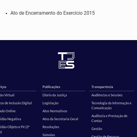
Ato de Encerramento do Exercício 2015
iços
Publicações
Transparência
ão Virtual
Diário da Justiça
Audiências e Sessões
os de Inclusão Digital
Legislação
Tecnologia da Informação e
Comunicação
ado Online
Atos Normativos
Auditoria e Prestação de
tidão Negativa
Atos da Secretaria Geral
Contas
idão Objeto e Pé (2º
Resoluções
Gestão
u)
Súmulas
Gestão de Pessoas