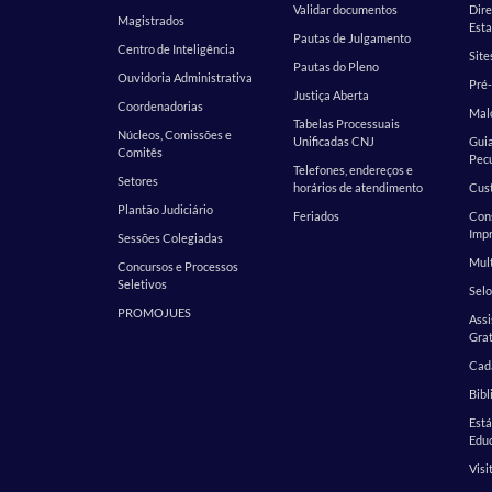
Validar documentos
Dire
Magistrados
Esta
Pautas de Julgamento
Centro de Inteligência
Site
Pautas do Pleno
Ouvidoria Administrativa
Pré-
Justiça Aberta
Coordenadorias
Malo
Tabelas Processuais
Núcleos, Comissões e
Unificadas CNJ
Guia
Comitês
Pecu
Telefones, endereços e
Setores
horários de atendimento
Cust
Plantão Judiciário
Feriados
Cons
Impr
Sessões Colegiadas
Mult
Concursos e Processos
Seletivos
Selo
PROMOJUES
Assi
Grat
Cada
Bibl
Est
Edu
Visi