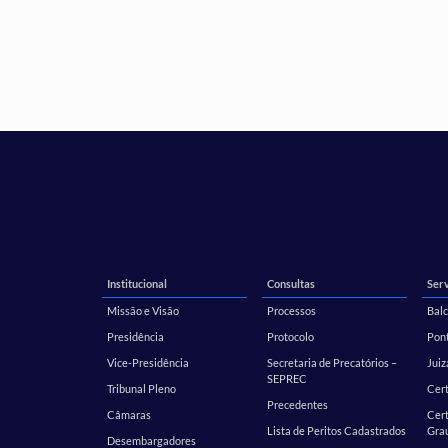
Institucional
Consultas
Serv
Missão e Visão
Processos
Balc
Presidência
Protocolo
Pont
Vice-Presidência
Secretaria de Precatórios –
Juiz
SEPREC
Tribunal Pleno
Cer
Precedentes
Câmaras
Cert
Lista de Peritos Cadastrados
Gra
Desembargadores