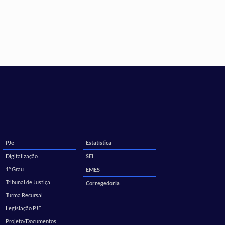
PJe
Estatística
Digitalização
SEI
1º Grau
EMES
Tribunal de Justiça
Corregedoria
Turma Recursal
Legislação PJE
Projeto/Documentos