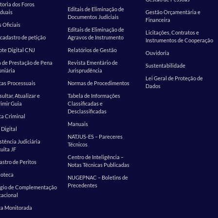
toria dos Foros
Editais de Eliminação de
duais
Gestão Orçamentária e
Documentos Judiciais
Financeira
s Oficiais
Editais de Eliminação de
Licitações, Contratos e
cadastro de petição
Agravos de Instrumento
Instrumentos de Cooperação
te Digital CNJ
Relatórios de Gestão
Ouvidoria
 de Prestação de Pena
Revista Ementário de
Sustentabilidade
niária
Jurisprudência
Lei Geral de Proteção de
as Processuais
Normas de Procedimentos
Dados
ultar, Atualizar e
Tabela de Informações
imir Guia
Classificadas e
Desclassificadas
a Criminal
Manuais
 Digital
NATJUS-ES – Pareceres
stência Judiciária
Técnicos
uita JF
Centro de Inteligência –
stro de Peritos
Notas Técnicas Publicadas
ioteca
NUGEPNAC – Boletins de
Precedentes
ágio de Complementação
cacional
ta Monitorada