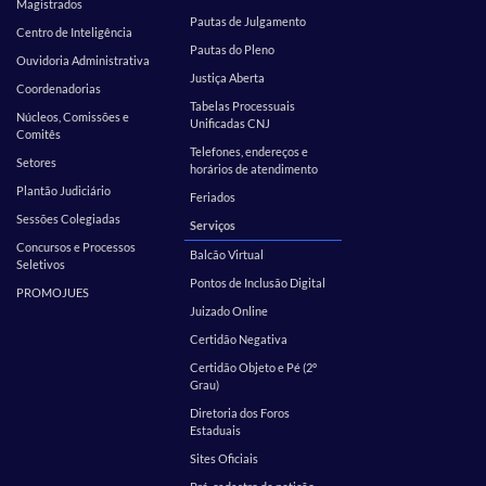
Magistrados
Pautas de Julgamento
Centro de Inteligência
Pautas do Pleno
Ouvidoria Administrativa
Justiça Aberta
Coordenadorias
Tabelas Processuais
Núcleos, Comissões e
Unificadas CNJ
Comitês
Telefones, endereços e
Setores
horários de atendimento
Plantão Judiciário
Feriados
Sessões Colegiadas
Serviços
Concursos e Processos
Balcão Virtual
Seletivos
Pontos de Inclusão Digital
PROMOJUES
Juizado Online
Certidão Negativa
Certidão Objeto e Pé (2º
Grau)
Diretoria dos Foros
Estaduais
Sites Oficiais