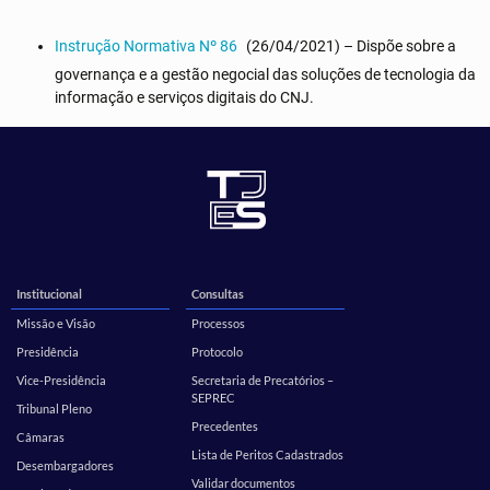
Instrução Normativa Nº 86
(26/04/2021) – Dispõe sobre a
governança e a gestão negocial das soluções de tecnologia da
informação e serviços digitais do CNJ.
Institucional
Consultas
Missão e Visão
Processos
Presidência
Protocolo
Vice-Presidência
Secretaria de Precatórios –
SEPREC
Tribunal Pleno
Precedentes
Câmaras
Lista de Peritos Cadastrados
Desembargadores
Validar documentos