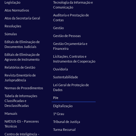
Legislação
Tecnologia da Informação e
Comunicação
Atos Normativos
Auditoria e Prestação de
Atos da Secretaria Geral
Contas
Resoluções
Gestão
Súmulas
Gestão de Pessoas
Editais de Eliminação de
Gestão Orçamentária e
Documentos Judiciais
Financeira
Editais de Eliminação de
Licitações, Contratos e
Agravos de Instrumento
Instrumentos de Cooperação
Relatórios de Gestão
Ouvidoria
Revista Ementário de
Sustentabilidade
Jurisprudência
Lei Geral de Proteção de
Normas de Procedimentos
Dados
Tabela de Informações
PJe
Classificadas e
Desclassificadas
Digitalização
Manuais
1º Grau
NATJUS-ES – Pareceres
Tribunal de Justiça
Técnicos
Turma Recursal
Centro de Inteligência –