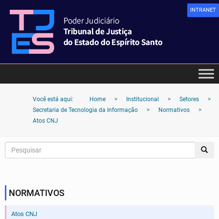
INTRANET
Você está aqui:
Home
>
Institucional
>
Setores
>
Secretaria de Tecnologia da Informação
>
Normativos
>
Atos CNJ
NORMATIVOS
Atos CNJ