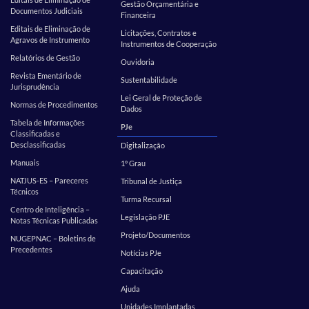
Gestão Orçamentária e
Documentos Judiciais
Financeira
Editais de Eliminação de
Licitações, Contratos e
Agravos de Instrumento
Instrumentos de Cooperação
Relatórios de Gestão
Ouvidoria
Revista Ementário de
Sustentabilidade
Jurisprudência
Lei Geral de Proteção de
Normas de Procedimentos
Dados
Tabela de Informações
PJe
Classificadas e
Desclassificadas
Digitalização
Manuais
1º Grau
NATJUS-ES – Pareceres
Tribunal de Justiça
Técnicos
Turma Recursal
Centro de Inteligência –
Legislação PJE
Notas Técnicas Publicadas
Projeto/Documentos
NUGEPNAC – Boletins de
Precedentes
Notícias PJe
Capacitação
Ajuda
Unidades Implantadas