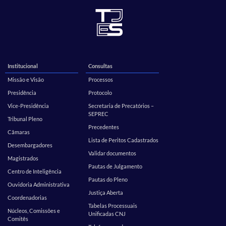
Institucional
Consultas
Missão e Visão
Processos
Presidência
Protocolo
Vice-Presidência
Secretaria de Precatórios –
SEPREC
Tribunal Pleno
Precedentes
Câmaras
Lista de Peritos Cadastrados
Desembargadores
Validar documentos
Magistrados
Pautas de Julgamento
Centro de Inteligência
Pautas do Pleno
Ouvidoria Administrativa
Justiça Aberta
Coordenadorias
Tabelas Processuais
Núcleos, Comissões e
Unificadas CNJ
Comitês