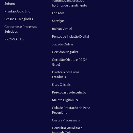
Telefones, endereços e
Setores
horários de atendimento
Plantão Judiciário
Feriados
Sessões Colegiadas
Serviços
Concursos e Processos
Balcão Virtual
Seletivos
Pontos de Inclusão Digital
PROMOJUES
Juizado Online
Certidão Negativa
Certidão Objeto e Pé (2º
Grau)
Diretoria dos Foros
Estaduais
Sites Oficiais
Pré-cadastro de petição
Malote Digital CNJ
Guia de Prestação de Pena
Pecuniária
Custas Processuais
Consultar, Atualizar e
Imprimir Guia