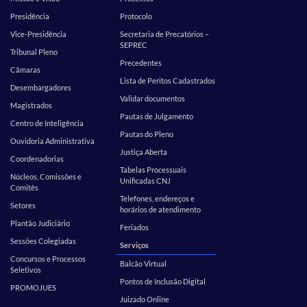
Presidência
Protocolo
Vice-Presidência
Secretaria de Precatórios –
SEPREC
Tribunal Pleno
Precedentes
Câmaras
Lista de Peritos Cadastrados
Desembargadores
Validar documentos
Magistrados
Pautas de Julgamento
Centro de Inteligência
Pautas do Pleno
Ouvidoria Administrativa
Justiça Aberta
Coordenadorias
Tabelas Processuais
Núcleos, Comissões e
Unificadas CNJ
Comitês
Telefones, endereços e
Setores
horários de atendimento
Plantão Judiciário
Feriados
Sessões Colegiadas
Serviços
Concursos e Processos
Balcão Virtual
Seletivos
Pontos de Inclusão Digital
PROMOJUES
Juizado Online