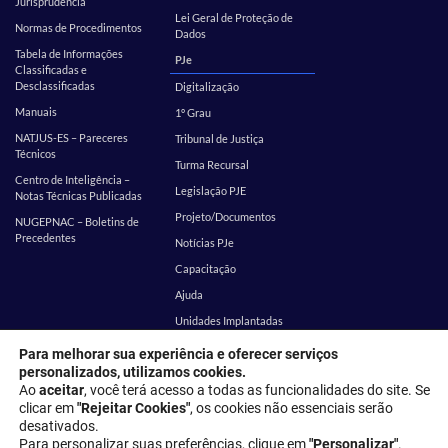
Jurisprudência
Lei Geral de Proteção de
Normas de Procedimentos
Dados
Tabela de Informações
PJe
Classificadas e
Desclassificadas
Digitalização
Manuais
1º Grau
NATJUS-ES – Pareceres
Tribunal de Justiça
Técnicos
Turma Recursal
Centro de Inteligência –
Legislação PJE
Notas Técnicas Publicadas
Projeto/Documentos
NUGEPNAC – Boletins de
Precedentes
Notícias PJe
Capacitação
Ajuda
Unidades Implantadas
Estatística
SEI
Para melhorar sua experiência e oferecer serviços
personalizados, utilizamos cookies.
EMES
Corregedoria
Ao
aceitar
, você terá acesso a todas as funcionalidades do site. Se
clicar em
"Rejeitar Cookies"
, os cookies não essenciais serão
desativados.
Endereço: Rua Desembargador Homero Mafra, 60 - Enseada do Suá,
Para personalizar suas preferências, clique em
"Personalizar"
.