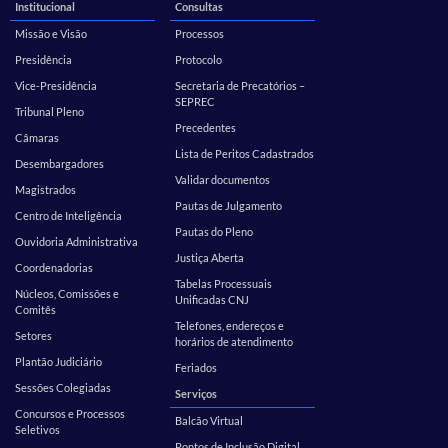
Institucional
Consultas
Missão e Visão
Processos
Presidência
Protocolo
Vice-Presidência
Secretaria de Precatórios –
SEPREC
Tribunal Pleno
Precedentes
Câmaras
Lista de Peritos Cadastrados
Desembargadores
Validar documentos
Magistrados
Pautas de Julgamento
Centro de Inteligência
Pautas do Pleno
Ouvidoria Administrativa
Justiça Aberta
Coordenadorias
Tabelas Processuais
Núcleos, Comissões e
Unificadas CNJ
Comitês
Telefones, endereços e
Setores
horários de atendimento
Plantão Judiciário
Feriados
Sessões Colegiadas
Serviços
Concursos e Processos
Balcão Virtual
Seletivos
Pontos de Inclusão Digital