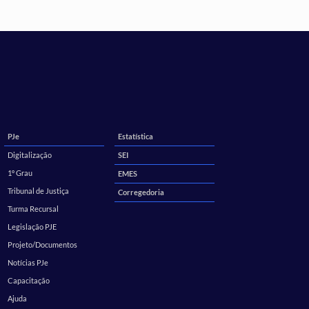
PJe
Estatística
Digitalização
SEI
1º Grau
EMES
Tribunal de Justiça
Corregedoria
Turma Recursal
Legislação PJE
Projeto/Documentos
Notícias PJe
Capacitação
Ajuda