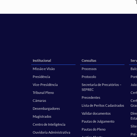
Institucional
Consultas
Serv
Missão e Visão
Processos
Balc
Presidência
Protocolo
Pont
Vice-Presidência
Secretaria de Precatórios –
Juiz
SEPREC
Tribunal Pleno
Cer
Precedentes
Câmaras
Cert
Lista de Peritos Cadastrados
Gra
Desembargadores
Validar documentos
Dire
Magistrados
Esta
Pautas de Julgamento
Centro de Inteligência
Site
Pautas do Pleno
Ouvidoria Administrativa
Pré-