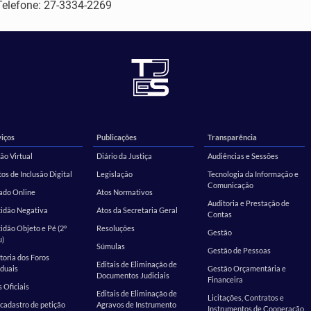
Telefone: 27-3334-2269
iços
Publicações
Transparência
ão Virtual
Diário da Justiça
Audiências e Sessões
os de Inclusão Digital
Legislação
Tecnologia da Informação e
Comunicação
ado Online
Atos Normativos
Auditoria e Prestação de
tidão Negativa
Atos da Secretaria Geral
Contas
idão Objeto e Pé (2º
Resoluções
Gestão
u)
Súmulas
Gestão de Pessoas
toria dos Foros
Editais de Eliminação de
duais
Gestão Orçamentária e
Documentos Judiciais
Financeira
s Oficiais
Editais de Eliminação de
Licitações, Contratos e
cadastro de petição
Agravos de Instrumento
Instrumentos de Cooperação