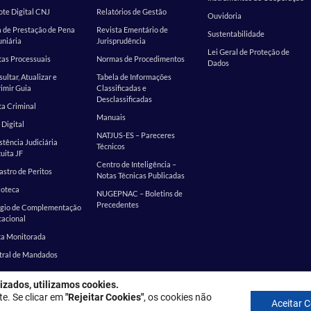
te Digital CNJ
Relatórios de Gestão
Ouvidoria
 de Prestação de Pena
Revista Ementário de
Sustentabilidade
niária
Jurisprudência
Lei Geral de Proteção de
as Processuais
Normas de Procedimentos
Dados
ultar, Atualizar e
Tabela de Informações
imir Guia
Classificadas e
Desclassificadas
a Criminal
Manuais
 Digital
NATJUS-ES – Pareceres
stência Judiciária
Técnicos
uita JF
Centro de Inteligência –
stro de Peritos
Notas Técnicas Publicadas
ioteca
NUGEPNAC – Boletins de
Precedentes
ágio de Complementação
cacional
ta Monitorada
tral de Mandados
izados, utilizamos cookies.
: Rua Desembargador Homero Mafra, 60 - Enseada do Suá, Vitória - ES, 
te. Se clicar em
"Rejeitar Cookies"
, os cookies não
Aceitar 