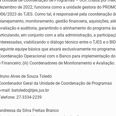
A Unidade de Coordenação de Programas – UCP, criada por mei
dezembro de 2022, funciona como a unidade gestora do PROMO
006/2023 do TJES. Como tal, é responsável pela coordenação d
planejamento, monitoramento, gestão financeira, aquisições, a
avaliação e auditoria, garantindo o alinhamento do programa às d
articulando, em conjunto com a alta administração, a particip
interessadas, viabilizando o diálogo técnico entre o TJES e o B
seguinte equipe básica que atuará exclusivamente no programa: 
Coordenação Operacional com o Banco para implementação do p
e Financeiro; (iii) Coordenadores de Monitoramento e Avaliação.
Bruno Alves de Souza Toledo
Coordenador Geral da Unidade de Coordenação de Programas
e-mail: batoledo@tjes.jus.br
Telefone: 27-3334-2239
Andressa da Silva Freitas Branco