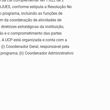
o da Lei Complementar No 1.022 de 2
JUES, conforme estipula a Resolução No
o programa, incluindo as funções de
lém da coordenação de atividades de
iretrizes estratégicas da instituição,
ação e o comprometimento das partes
ID. A UCP está organizada e conta com a
(i) Coordenador Geral, responsável pela
rograma; (ii) Coordenador Administrativo