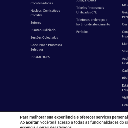
Justiça Aberta
Coordenadorias
Malo
Tabelas Processuais
Núcleos, Comissões e
Unificadas CNJ
Guia
Comitês
Pecu
Telefones, endereços e
Setores
horários de atendimento
Cust
Plantão Judiciário
Feriados
Cons
Impr
Sessões Colegiadas
Mult
Concursos e Processos
Seletivos
Selo
PROMOJUES
Assi
Grat
Cada
Bibl
Est
Edu
Visi
Cen
Para melhorar sua experiência e oferecer serviços personal
Endereço
Ao
aceitar
, você terá acesso a todas as funcionalidades do si
essenciais serão desativados.