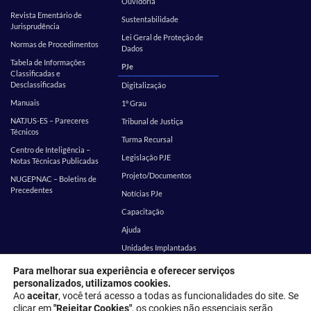
Ouvidoria
Revista Ementário de
Sustentabilidade
Jurisprudência
Lei Geral de Proteção de
Normas de Procedimentos
Dados
Tabela de Informações
PJe
Classificadas e
Desclassificadas
Digitalização
Manuais
1º Grau
NATJUS-ES – Pareceres
Tribunal de Justiça
Técnicos
Turma Recursal
Centro de Inteligência –
Legislação PJE
Notas Técnicas Publicadas
Projeto/Documentos
NUGEPNAC – Boletins de
Precedentes
Notícias PJe
Capacitação
Ajuda
Unidades Implantadas
Estatística
SEI
Para melhorar sua experiência e oferecer serviços
personalizados, utilizamos cookies.
EMES
Corregedoria
Ao
aceitar
, você terá acesso a todas as funcionalidades do site. Se
clicar em
"Rejeitar Cookies"
, os cookies não essenciais serão