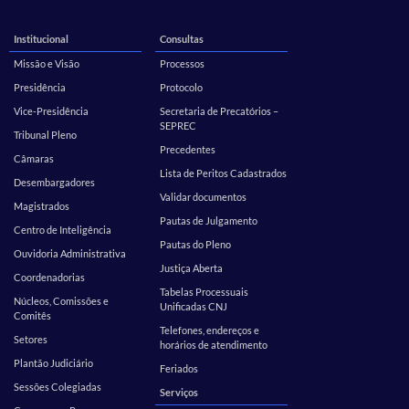
Institucional
Consultas
Missão e Visão
Processos
Presidência
Protocolo
Vice-Presidência
Secretaria de Precatórios –
SEPREC
Tribunal Pleno
Precedentes
Câmaras
Lista de Peritos Cadastrados
Desembargadores
Validar documentos
Magistrados
Pautas de Julgamento
Centro de Inteligência
Pautas do Pleno
Ouvidoria Administrativa
Justiça Aberta
Coordenadorias
Tabelas Processuais
Núcleos, Comissões e
Unificadas CNJ
Comitês
Telefones, endereços e
Setores
horários de atendimento
Plantão Judiciário
Feriados
Sessões Colegiadas
Serviços