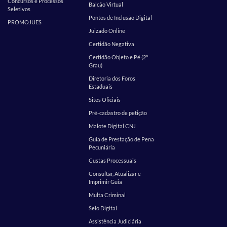
Concursos e Processos
Balcão Virtual
Seletivos
Pontos de Inclusão Digital
PROMOJUES
Juizado Online
Certidão Negativa
Certidão Objeto e Pé (2º
Grau)
Diretoria dos Foros
Estaduais
Sites Oficiais
Pré-cadastro de petição
Malote Digital CNJ
Guia de Prestação de Pena
Pecuniária
Custas Processuais
Consultar, Atualizar e
Imprimir Guia
Multa Criminal
Selo Digital
Assistência Judiciária