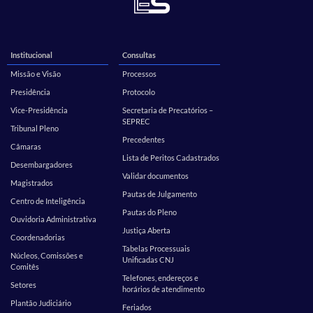
Institucional
Consultas
Missão e Visão
Processos
Presidência
Protocolo
Vice-Presidência
Secretaria de Precatórios –
SEPREC
Tribunal Pleno
Precedentes
Câmaras
Lista de Peritos Cadastrados
Desembargadores
Validar documentos
Magistrados
Pautas de Julgamento
Centro de Inteligência
Pautas do Pleno
Ouvidoria Administrativa
Justiça Aberta
Coordenadorias
Tabelas Processuais
Núcleos, Comissões e
Unificadas CNJ
Comitês
Telefones, endereços e
Setores
horários de atendimento
Plantão Judiciário
Feriados