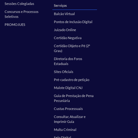
Sessões Colegiadas
Serviços
Concursos e Processos
Balcão Virtual
Seletivos
Pontos de Inclusão Digital
PROMOJUES
Juizado Online
Certidão Negativa
Certidão Objeto e Pé (2º
Grau)
Diretoria dos Foros
Estaduais
Sites Oficiais
Pré-cadastro de petição
Malote Digital CNJ
Guia de Prestação de Pena
Pecuniária
Custas Processuais
Consultar, Atualizar e
Imprimir Guia
Multa Criminal
Selo Digital