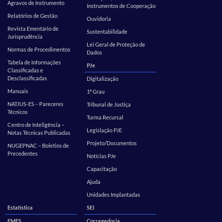
Agravos de Instrumento
Instrumentos de Cooperação
Relatórios de Gestão
Ouvidoria
Revista Ementário de
Sustentabilidade
Jurisprudência
Lei Geral de Proteção de
Normas de Procedimentos
Dados
Tabela de Informações
PJe
Classificadas e
Desclassificadas
Digitalização
Manuais
1º Grau
NATJUS-ES – Pareceres
Tribunal de Justiça
Técnicos
Turma Recursal
Centro de Inteligência –
Legislação PJE
Notas Técnicas Publicadas
Projeto/Documentos
NUGEPNAC – Boletins de
Precedentes
Notícias PJe
Capacitação
Ajuda
Unidades Implantadas
Estatística
SEI
EMES
Corregedoria