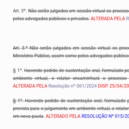
Art. 3º.
Não serão julgados em sessão virtual os process
pelos advogados públicos e privados.
ALTERADA PELA
R
Art. 3.º Não serão julgados em sessão virtual os proc
Ministério Público, assim como pelos advogados público
§ 1º.
Havendo pedido de sustentação oral, formulado por
ambiente virtual, o relator encaminhará o process
ALTERADA PELA
Resolução nº 061/2024
DISP. 25/04/2
§ 1º. Havendo pedido de sustentação oral, formulado po
prevista para o julgamento em ambiente virtual, o rela
em nova pauta
.
ALTERADO PELA
RESOLUÇÃO Nº 015/2