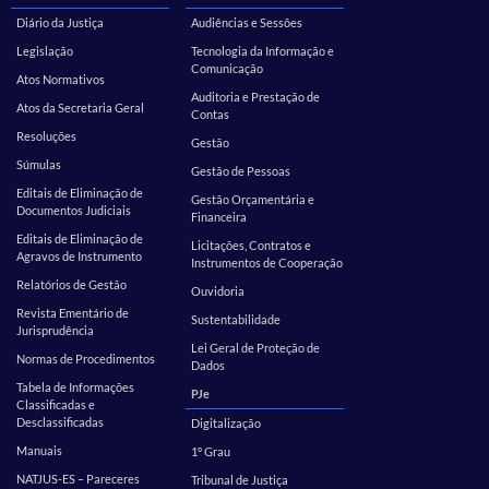
Diário da Justiça
Audiências e Sessões
Legislação
Tecnologia da Informação e
Comunicação
Atos Normativos
Auditoria e Prestação de
Atos da Secretaria Geral
Contas
Resoluções
Gestão
Súmulas
Gestão de Pessoas
Editais de Eliminação de
Gestão Orçamentária e
Documentos Judiciais
Financeira
Editais de Eliminação de
Licitações, Contratos e
Agravos de Instrumento
Instrumentos de Cooperação
Relatórios de Gestão
Ouvidoria
Revista Ementário de
Sustentabilidade
Jurisprudência
Lei Geral de Proteção de
Normas de Procedimentos
Dados
Tabela de Informações
PJe
Classificadas e
Desclassificadas
Digitalização
Manuais
1º Grau
NATJUS-ES – Pareceres
Tribunal de Justiça