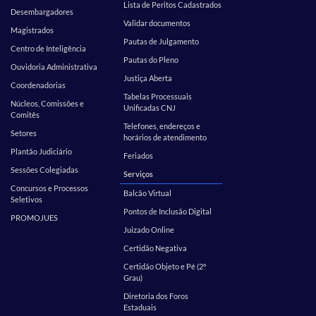
Lista de Peritos Cadastrados
Desembargadores
Validar documentos
Magistrados
Pautas de Julgamento
Centro de Inteligência
Pautas do Pleno
Ouvidoria Administrativa
Justiça Aberta
Coordenadorias
Tabelas Processuais
Núcleos, Comissões e
Unificadas CNJ
Comitês
Telefones, endereços e
Setores
horários de atendimento
Plantão Judiciário
Feriados
Sessões Colegiadas
Serviços
Concursos e Processos
Balcão Virtual
Seletivos
Pontos de Inclusão Digital
PROMOJUES
Juizado Online
Certidão Negativa
Certidão Objeto e Pé (2º
Grau)
Diretoria dos Foros
Estaduais