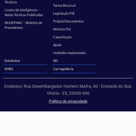
Técnicos
Turma Recursal
Centro de Inteligência –
Legislação PJE
Notas Técnicas Publicadas
Projeto/Documentos
NUGEPNAC – Boletins de
Precedentes
Notícias PJe
Capacitação
Ajuda
Unidades Implantadas
Estatística
SEI
EMES
Corregedoria
Endereço: Rua Desembargador Homero Mafra, 60 - Enseada do Suá,
Vitória - ES, 29050-906
Política de privacidade