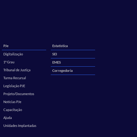
PJe
Estatística
Digitalização
SEI
1º Grau
EMES
Tribunal de Justiça
Corregedoria
Turma Recursal
Legislação PJE
Projeto/Documentos
Notícias PJe
Capacitação
Ajuda
Unidades Implantadas