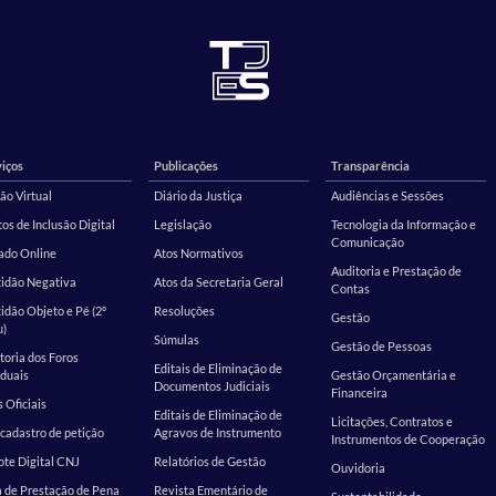
iços
Publicações
Transparência
ão Virtual
Diário da Justiça
Audiências e Sessões
os de Inclusão Digital
Legislação
Tecnologia da Informação e
Comunicação
ado Online
Atos Normativos
Auditoria e Prestação de
tidão Negativa
Atos da Secretaria Geral
Contas
idão Objeto e Pé (2º
Resoluções
Gestão
u)
Súmulas
Gestão de Pessoas
toria dos Foros
Editais de Eliminação de
duais
Gestão Orçamentária e
Documentos Judiciais
Financeira
s Oficiais
Editais de Eliminação de
Licitações, Contratos e
cadastro de petição
Agravos de Instrumento
Instrumentos de Cooperação
te Digital CNJ
Relatórios de Gestão
Ouvidoria
 de Prestação de Pena
Revista Ementário de