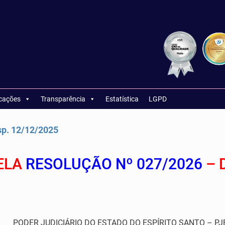
icações
Transparência
Estatística
LGPD
p. 12/12/2025
ELA
RESOLUÇÃO Nº 027/2026
– D
PODER JUDICIÁRIO DO ESTADO DO ESPÍRITO SANTO – PJ