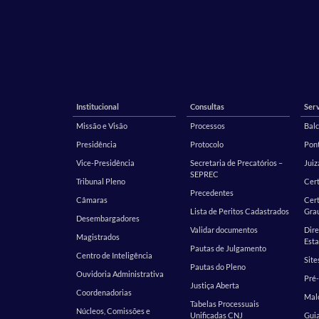
Institucional
Consultas
Serv
Missão e Visão
Processos
Balc
Presidência
Protocolo
Pont
Vice-Presidência
Secretaria de Precatórios –
Juiz
SEPREC
Tribunal Pleno
Cer
Precedentes
Câmaras
Cert
Lista de Peritos Cadastrados
Gra
Desembargadores
Validar documentos
Dire
Magistrados
Esta
Pautas de Julgamento
Centro de Inteligência
Site
Pautas do Pleno
Ouvidoria Administrativa
Pré-
Justiça Aberta
Coordenadorias
Malo
Tabelas Processuais
Núcleos, Comissões e
Unificadas CNJ
Guia