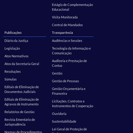
Estágio de Complementação
Educacional
Visita Monitorada
Central de Mandados
Publicações
Transparência
Diário da Justiça
Audiências e Sessões
Legislação
Tecnologia da Informação e
Comunicação
Atos Normativos
Auditoria e Prestação de
Atos da Secretaria Geral
Contas
Resoluções
Gestão
Súmulas
Gestão de Pessoas
Editais de Eliminação de
Gestão Orçamentária e
Documentos Judiciais
Financeira
Editais de Eliminação de
Licitações, Contratos e
Agravos de Instrumento
Instrumentos de Cooperação
Relatórios de Gestão
Ouvidoria
Revista Ementário de
Sustentabilidade
Jurisprudência
Lei Geral de Proteção de
Normas de Procedimentos