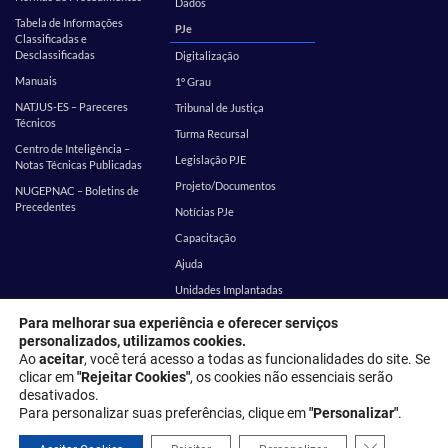
Dados
Tabela de Informações
PJe
Classificadas e
Desclassificadas
Digitalização
Manuais
1º Grau
NATJUS-ES – Pareceres
Tribunal de Justiça
Técnicos
Turma Recursal
Centro de Inteligência –
Legislação PJE
Notas Técnicas Publicadas
Projeto/Documentos
NUGEPNAC – Boletins de
Precedentes
Notícias PJe
Capacitação
Ajuda
Unidades Implantadas
Estatística
SEI
Para melhorar sua experiência e oferecer serviços
personalizados, utilizamos cookies.
EMES
Corregedoria
Ao
aceitar
, você terá acesso a todas as funcionalidades do site. Se
clicar em
"Rejeitar Cookies"
, os cookies não essenciais serão
desativados.
Endereço: Rua Desembargador Homero Mafra, 60 - Enseada do Suá,
Para personalizar suas preferências, clique em
"Personalizar"
.
Vitória - ES, 29050-906
Close GDPR 