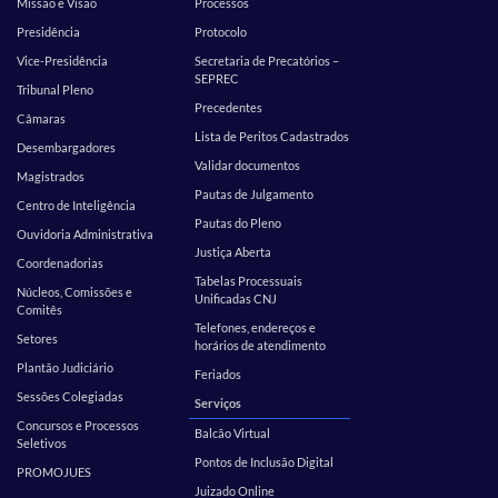
Missão e Visão
Processos
Presidência
Protocolo
Vice-Presidência
Secretaria de Precatórios –
SEPREC
Tribunal Pleno
Precedentes
Câmaras
Lista de Peritos Cadastrados
Desembargadores
Validar documentos
Magistrados
Pautas de Julgamento
Centro de Inteligência
Pautas do Pleno
Ouvidoria Administrativa
Justiça Aberta
Coordenadorias
Tabelas Processuais
Núcleos, Comissões e
Unificadas CNJ
Comitês
Telefones, endereços e
Setores
horários de atendimento
Plantão Judiciário
Feriados
Sessões Colegiadas
Serviços
Concursos e Processos
Balcão Virtual
Seletivos
Pontos de Inclusão Digital
PROMOJUES
Juizado Online