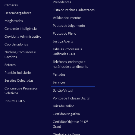
Precedentes
Câmaras
Lista de Peritos Cadastrados
Desembargadores
Validar documentos
Magistrados
Pautas de Julgamento
Centro de Inteligência
Pautas do Pleno
Ouvidoria Administrativa
Justiça Aberta
Coordenadorias
Tabelas Processuais
Núcleos, Comissões e
Unificadas CNJ
Comitês
Telefones, endereços e
Setores
horários de atendimento
Plantão Judiciário
Feriados
Sessões Colegiadas
Serviços
Concursos e Processos
Balcão Virtual
Seletivos
Pontos de Inclusão Digital
PROMOJUES
Juizado Online
Certidão Negativa
Certidão Objeto e Pé (2º
Grau)
Diretoria dos Foros