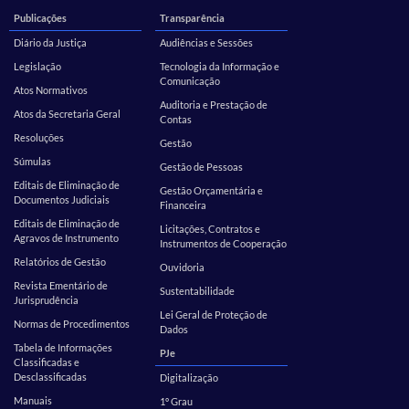
Publicações
Transparência
Diário da Justiça
Audiências e Sessões
Legislação
Tecnologia da Informação e
Comunicação
Atos Normativos
Auditoria e Prestação de
Atos da Secretaria Geral
Contas
Resoluções
Gestão
Súmulas
Gestão de Pessoas
Editais de Eliminação de
Gestão Orçamentária e
Documentos Judiciais
Financeira
Editais de Eliminação de
Licitações, Contratos e
Agravos de Instrumento
Instrumentos de Cooperação
Relatórios de Gestão
Ouvidoria
Revista Ementário de
Sustentabilidade
Jurisprudência
Lei Geral de Proteção de
Normas de Procedimentos
Dados
Tabela de Informações
PJe
Classificadas e
Desclassificadas
Digitalização
Manuais
1º Grau