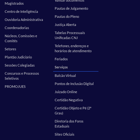
Validar documentos
Magistrados
Pautas de Julgamento
Centro de Inteligência
Pautas do Pleno
Ouvidoria Administrativa
Justiça Aberta
Coordenadorias
Tabelas Processuais
Núcleos, Comissões e
Unificadas CNJ
Comitês
Telefones, endereços e
Setores
horários de atendimento
Plantão Judiciário
Feriados
Sessões Colegiadas
Serviços
Concursos e Processos
Balcão Virtual
Seletivos
Pontos de Inclusão Digital
PROMOJUES
Juizado Online
Certidão Negativa
Certidão Objeto e Pé (2º
Grau)
Diretoria dos Foros
Estaduais
Sites Oficiais