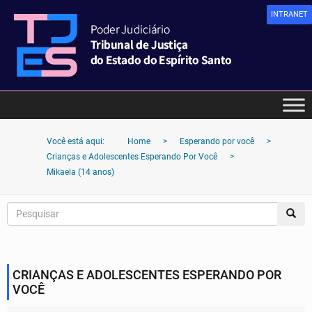
INTRANET
Você está aqui:
Home
>
Esperando por você
>
Crianças e Adolescentes Esperando Por Você
>
Mikaela (14 anos)
CRIANÇAS E ADOLESCENTES ESPERANDO POR
VOCÊ