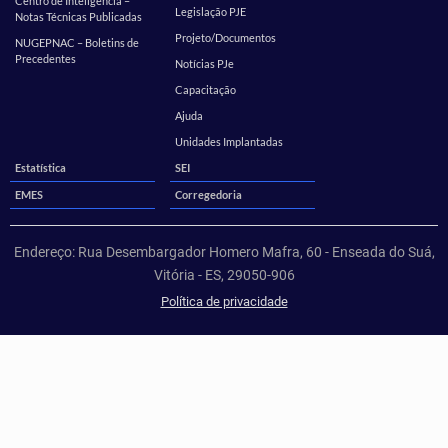
Centro de Inteligência –
Legislação PJE
Notas Técnicas Publicadas
Projeto/Documentos
NUGEPNAC – Boletins de
Precedentes
Notícias PJe
Capacitação
Ajuda
Unidades Implantadas
Estatística
SEI
EMES
Corregedoria
Endereço: Rua Desembargador Homero Mafra, 60 - Enseada do Suá,
Vitória - ES, 29050-906
Política de privacidade