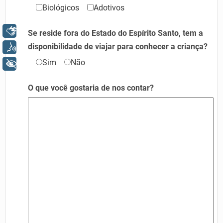
Biológicos
Adotivos
Libras
Se reside fora do Estado do Espírito Santo, tem a
disponibilidade de viajar para conhecer a criança?
Voz
Sim
Não
+ Acessibilidade
O que você gostaria de nos contar?