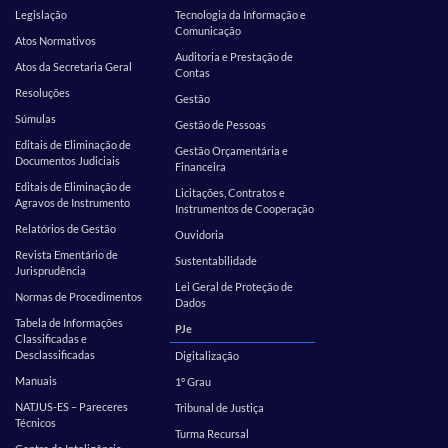
Legislação
Tecnologia da Informação e
Comunicação
Atos Normativos
Auditoria e Prestação de
Atos da Secretaria Geral
Contas
Resoluções
Gestão
Súmulas
Gestão de Pessoas
Editais de Eliminação de
Gestão Orçamentária e
Documentos Judiciais
Financeira
Editais de Eliminação de
Licitações, Contratos e
Agravos de Instrumento
Instrumentos de Cooperação
Relatórios de Gestão
Ouvidoria
Revista Ementário de
Sustentabilidade
Jurisprudência
Lei Geral de Proteção de
Normas de Procedimentos
Dados
Tabela de Informações
PJe
Classificadas e
Desclassificadas
Digitalização
Manuais
1º Grau
NATJUS-ES – Pareceres
Tribunal de Justiça
Técnicos
Turma Recursal