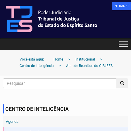
INTRANET
Você está aqui:
Home
>
Institucional
>
Centro de Inteligência
>
Atas de Reuniões do CIPJEES
CENTRO DE INTELIGÊNCIA
Agenda