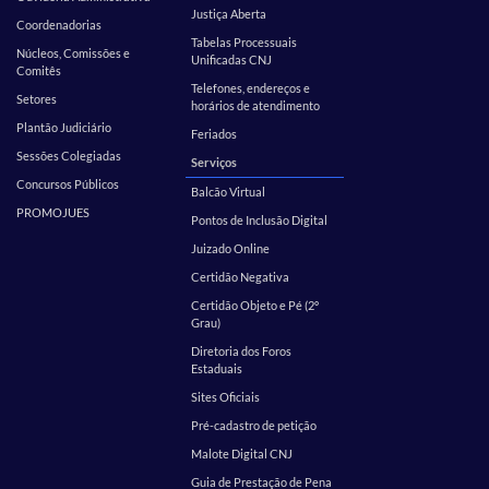
Justiça Aberta
Coordenadorias
Tabelas Processuais
Núcleos, Comissões e
Unificadas CNJ
Comitês
Telefones, endereços e
Setores
horários de atendimento
Plantão Judiciário
Feriados
Sessões Colegiadas
Serviços
Concursos Públicos
Balcão Virtual
PROMOJUES
Pontos de Inclusão Digital
Juizado Online
Certidão Negativa
Certidão Objeto e Pé (2º
Grau)
Diretoria dos Foros
Estaduais
Sites Oficiais
Pré-cadastro de petição
Malote Digital CNJ
Guia de Prestação de Pena