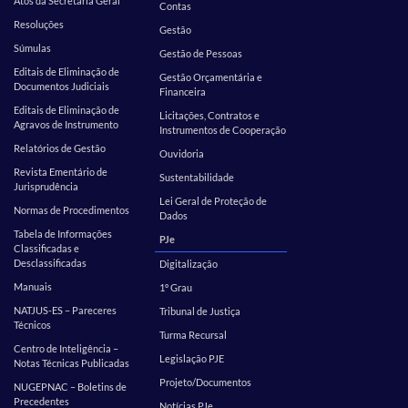
Atos da Secretaria Geral
Contas
Resoluções
Gestão
Súmulas
Gestão de Pessoas
Editais de Eliminação de
Gestão Orçamentária e
Documentos Judiciais
Financeira
Editais de Eliminação de
Licitações, Contratos e
Agravos de Instrumento
Instrumentos de Cooperação
Relatórios de Gestão
Ouvidoria
Revista Ementário de
Sustentabilidade
Jurisprudência
Lei Geral de Proteção de
Normas de Procedimentos
Dados
Tabela de Informações
PJe
Classificadas e
Desclassificadas
Digitalização
Manuais
1º Grau
NATJUS-ES – Pareceres
Tribunal de Justiça
Técnicos
Turma Recursal
Centro de Inteligência –
Legislação PJE
Notas Técnicas Publicadas
Projeto/Documentos
NUGEPNAC – Boletins de
Precedentes
Notícias PJe