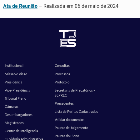
Ata de Reunião
– Realizada em 06 de maio de 2024
Institucional
Consultas
Missão e Visão
Processos
Presidência
Protocolo
Vice-Presidência
Secretaria de Precatórios –
SEPREC
Tribunal Pleno
Precedentes
Câmaras
Lista de Peritos Cadastrados
Desembargadores
Validar documentos
Magistrados
Pautas de Julgamento
Centro de Inteligência
Pautas do Pleno
Ouvidoria Administrativa