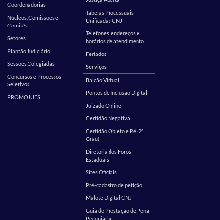
Coordenadorias
Tabelas Processuais
Núcleos, Comissões e
Unificadas CNJ
Comitês
Telefones, endereços e
Setores
horários de atendimento
Plantão Judiciário
Feriados
Sessões Colegiadas
Serviços
Concursos e Processos
Balcão Virtual
Seletivos
Pontos de Inclusão Digital
PROMOJUES
Juizado Online
Certidão Negativa
Certidão Objeto e Pé (2º
Grau)
Diretoria dos Foros
Estaduais
Sites Oficiais
Pré-cadastro de petição
Malote Digital CNJ
Guia de Prestação de Pena
Pecuniária