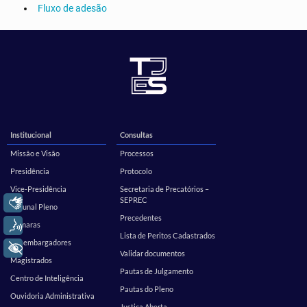
Fluxo de adesão
Institucional
Consultas
Missão e Visão
Processos
Presidência
Protocolo
Vice-Presidência
Secretaria de Precatórios –
SEPREC
Libras
Tribunal Pleno
Precedentes
Voz
Câmaras
Lista de Peritos Cadastrados
Desembargadores
+ Acessibilidade
Validar documentos
Magistrados
Pautas de Julgamento
Centro de Inteligência
Pautas do Pleno
Ouvidoria Administrativa
Justiça Aberta