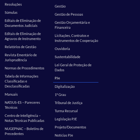
Resoluções
Gestão
Súmulas
Gestão de Pessoas
Editais de Eliminação de
Gestão Orçamentária e
Documentos Judiciais
Financeira
Editais de Eliminação de
Licitações, Contratos e
Agravos de Instrumento
Instrumentos de Cooperação
Relatórios de Gestão
Ouvidoria
Revista Ementário de
Sustentabilidade
Jurisprudência
Lei Geral de Proteção de
Normas de Procedimentos
Dados
Tabela de Informações
PJe
Classificadas e
Desclassificadas
Digitalização
Manuais
1º Grau
NATJUS-ES – Pareceres
Tribunal de Justiça
Técnicos
Turma Recursal
Centro de Inteligência –
Legislação PJE
Notas Técnicas Publicadas
Projeto/Documentos
NUGEPNAC – Boletins de
Precedentes
Notícias PJe