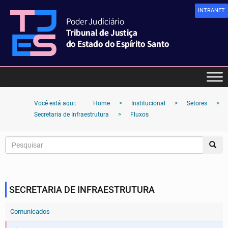
INTRANET
Você está aqui:
Home
>
Institucional
>
Setores
>
Secretaria de Infraestrutura
>
Fluxos
SECRETARIA DE INFRAESTRUTURA
Comunicados