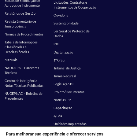
Editais de Eliminação de
Licitações, Contratos e
Agravos de Instrumento
Instrumentos de Cooperação
Relatórios de Gestão
Ouvidoria
Revista Ementário de
Sustentabilidade
Jurisprudência
Lei Geral de Proteção de
Normas de Procedimentos
Dados
Tabela de Informações
PJe
Classificadas e
Desclassificadas
Digitalização
Manuais
1º Grau
NATJUS-ES – Pareceres
Tribunal de Justiça
Técnicos
Turma Recursal
Centro de Inteligência –
Legislação PJE
Notas Técnicas Publicadas
Projeto/Documentos
NUGEPNAC – Boletins de
Precedentes
Notícias PJe
Capacitação
Ajuda
Unidades Implantadas
Estatística
SEI
Para melhorar sua experiência e oferecer serviços