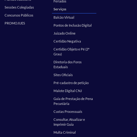
Feriados
Sessões Colegiadas
Serviços
Concursos Públicos
Balcão Virtual
PROMOJUES
Pontos de Inclusão Digital
Juizado Online
Certidão Negativa
Certidão Objeto e Pé (2º
Grau)
Diretoria dos Foros
Estaduais
Sites Oficiais
Pré-cadastro de petição
Malote Digital CNJ
Guia de Prestação de Pena
Pecuniária
Custas Processuais
Consultar, Atualizar e
Imprimir Guia
Multa Criminal