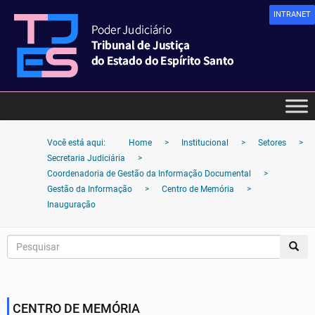
INTRANET
Você está aqui:
Home
>
Institucional
>
Setores
>
Secretaria Judiciária
>
Coordenadoria de Gestão da Informação Documental
>
Gestão da Informação
>
Centro de Memória
>
Inauguração
CENTRO DE MEMÓRIA