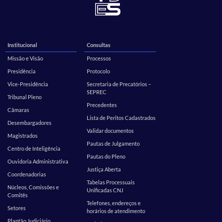
Institucional
Consultas
Missão e Visão
Processos
Presidência
Protocolo
Vice-Presidência
Secretaria de Precatórios –
SEPREC
Tribunal Pleno
Precedentes
Câmaras
Lista de Peritos Cadastrados
Desembargadores
Validar documentos
Magistrados
Pautas de Julgamento
Centro de Inteligência
Pautas do Pleno
Ouvidoria Administrativa
Justiça Aberta
Coordenadorias
Tabelas Processuais
Núcleos, Comissões e
Unificadas CNJ
Comitês
Telefones, endereços e
Setores
horários de atendimento
Plantão Judiciário